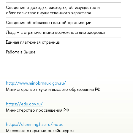
Сведения о доходах, расходах, об имуществе и
Би
обязательствах имущественного характера
Об
Сведения об образовательной организации
Об
Людям с ограниченными возможностями здоровья
Единая платежная страница
Работа в Вышке
http://www.minobrnauki.gov.ru/
Министерство науки и высшего образования РФ
https://edu.gov.ru/
Министерство просвещения РФ
https://elearning.hse.ru/mooc
Массовые открытые онлайн-курсы