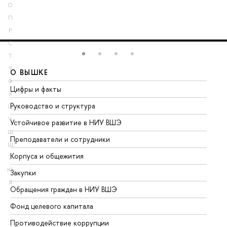
О
П
Р
С
Т
У
О ВЫШКЕ
О
Ф
Цифры и факты
Ли
Х
Руководство и структура
До
Ц
Ч
Устойчивое развитие в НИУ ВШЭ
Ол
Ш
Преподаватели и сотрудники
Пр
Щ
Корпуса и общежития
Вы
Э
Ю
Закупки
Пр
Я
Обращения граждан в НИУ ВШЭ
Ас
Фонд целевого капитала
До
Противодействие коррупции
Це