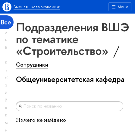
Высшая школа экономики
Меню
Все
Подразделения ВШЭ
А
по тематике
Б
«Строительство»
В
Г
Сотрудники
Д
Е
Общеуниверситетская кафедра
Ж
З
И
Й
К
Л
Ничего не найдено
М
Н