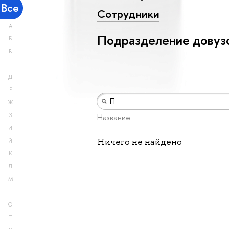
Все
Сотрудники
А
Подразделение довузо
Б
В
Г
Д
Е
Ж
З
Название
И
Ничего не найдено
Й
К
Л
М
Н
О
П