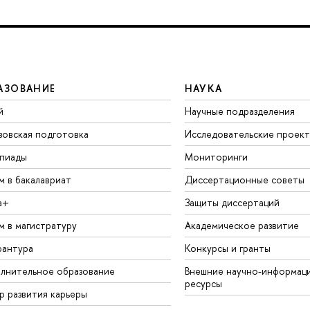
АЗОВАНИЕ
НАУКА
й
Научные подразделения
зовская подготовка
Исследовательские проек
пиады
Мониторинги
м в бакалавриат
Диссертационные советы
а+
Защиты диссертаций
м в магистратуру
Академическое развитие
рантура
Конкурсы и гранты
лнительное образование
Внешние научно-информац
ресурсы
р развития карьеры