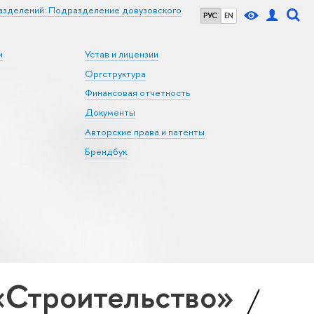
азделений: Подразделение довузовского
РУС
EN
и
Устав и лицензии
Оргструктура
Финансовая отчетность
Документы
Авторские права и патенты
Брендбук
«Строительство»