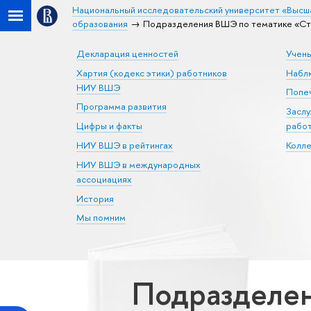
Национальный исследовательский университет «Высш
образования
Подразделения ВШЭ по тематике «Ст
Декларация ценностей
Учен
Хартия (кодекс этики) работников
Набл
НИУ ВШЭ
Попеч
Программа развития
Засл
Цифры и факты
рабо
НИУ ВШЭ в рейтингах
Колл
НИУ ВШЭ в международных
ассоциациях
История
Мы помним
Подразделен