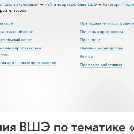
ая школа экономики»
Найти подразделение ВШЭ
Категория подр
роительство»
ый совет
Преподаватели и сотрудник
юдательный совет
Почетные профессора
ительский совет
Президент
уженные профессора и
Научный руководитель
тники
Ректор
егия ординарных профессоров
Профсоюз работников
ия ВШЭ по тематике 