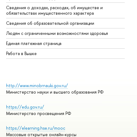
Сведения о доходах, расходах, об имуществе и
Би
обязательствах имущественного характера
Об
Сведения об образовательной организации
Об
Людям с ограниченными возможностями здоровья
Единая платежная страница
Работа в Вышке
http://www.minobrnauki.gov.ru/
Министерство науки и высшего образования РФ
https://edu.gov.ru/
Министерство просвещения РФ
https://elearning.hse.ru/mooc
Массовые открытые онлайн-курсы