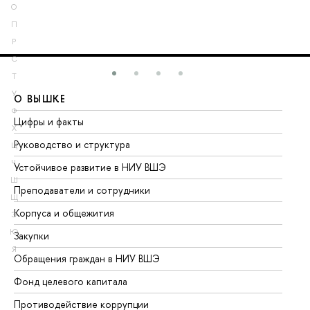
О
П
Р
С
Т
У
О ВЫШКЕ
О
Ф
Цифры и факты
Ли
Х
Руководство и структура
До
Ц
Ч
Устойчивое развитие в НИУ ВШЭ
Ол
Ш
Преподаватели и сотрудники
Пр
Щ
Корпуса и общежития
Вы
Э
Ю
Закупки
Пр
Я
Обращения граждан в НИУ ВШЭ
Ас
Фонд целевого капитала
До
Противодействие коррупции
Це