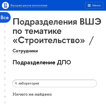
Высшая школа экономики
Меню
Все
Подразделения ВШЭ
А
по тематике
Б
«Строительство»
В
Г
Сотрудники
Д
Е
Подразделение ДПО
Ж
З
И
Й
К
Л
Ничего не найдено
М
Н