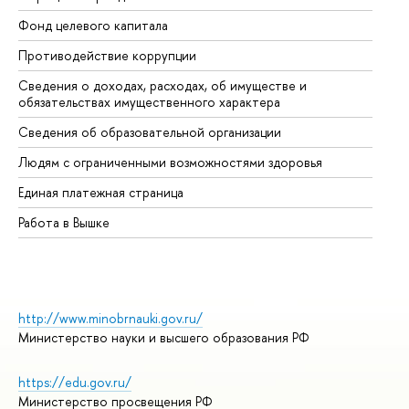
Фонд целевого капитала
До
Противодействие коррупции
Це
Сведения о доходах, расходах, об имуществе и
Би
обязательствах имущественного характера
Об
Сведения об образовательной организации
Об
Людям с ограниченными возможностями здоровья
Единая платежная страница
Работа в Вышке
http://www.minobrnauki.gov.ru/
Министерство науки и высшего образования РФ
https://edu.gov.ru/
Министерство просвещения РФ