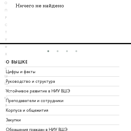
О
Ничего не найдено
П
Р
С
Т
У
Ф
Х
О ВЫШКЕ
О
Ц
Ч
Цифры и факты
Ли
Ш
Руководство и структура
До
Щ
Устойчивое развитие в НИУ ВШЭ
Ол
Э
Ю
Преподаватели и сотрудники
Пр
Я
Корпуса и общежития
Вы
Закупки
Пр
Обращения граждан в НИУ ВШЭ
Ас