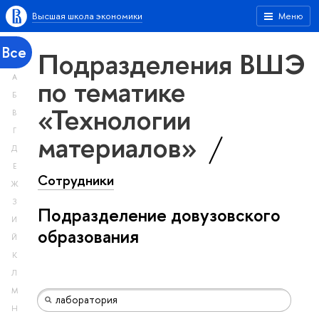
Высшая школа экономики
Меню
Все
Подразделения ВШЭ
А
по тематике
Б
«Технологии
В
Г
материалов»
Д
Е
Сотрудники
Ж
З
Подразделение довузовского
И
образования
Й
К
Л
М
Н