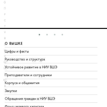
О
П
Р
С
Т
У
Ф
О ВЫШКЕ
О
Х
Ц
Цифры и факты
Ли
Ч
Руководство и структура
До
Ш
Устойчивое развитие в НИУ ВШЭ
Ол
Щ
Э
Преподаватели и сотрудники
Пр
Ю
Корпуса и общежития
Вы
Я
Закупки
Пр
Обращения граждан в НИУ ВШЭ
Ас
Фонд целевого капитала
До