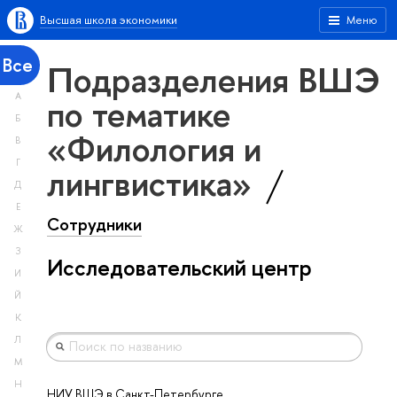
Высшая школа экономики
Меню
Все
Подразделения ВШЭ
А
по тематике
Б
«Филология и
В
Г
лингвистика»
Д
Е
Сотрудники
Ж
З
Исследовательский центр
И
Й
К
Л
М
Н
НИУ ВШЭ в Санкт-Петербурге