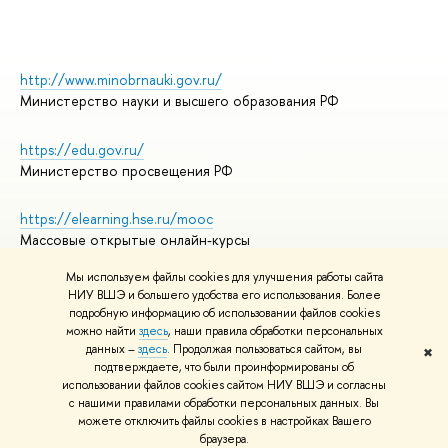
http://www.minobrnauki.gov.ru/
Министерство науки и высшего образования РФ
https://edu.gov.ru/
Министерство просвещения РФ
https://elearning.hse.ru/mooc
Массовые открытые онлайн-курсы
Мы используем файлы cookies для улучшения работы сайта
НИУ ВШЭ и большего удобства его использования. Более
подробную информацию об использовании файлов cookies
© НИУ ВШЭ 1993–2026
Адреса и контакты
можно найти
здесь
, наши правила обработки персональных
Условия использования материалов
данных –
здесь
. Продолжая пользоваться сайтом, вы
✖
подтверждаете, что были проинформированы об
Политика конфиденциальности
использовании файлов cookies сайтом НИУ ВШЭ и согласны
Правила применения рекомендательных технологий в НИУ ВШЭ
с нашими правилами обработки персональных данных. Вы
Карта сайта
можете отключить файлы cookies в настройках Вашего
браузера.