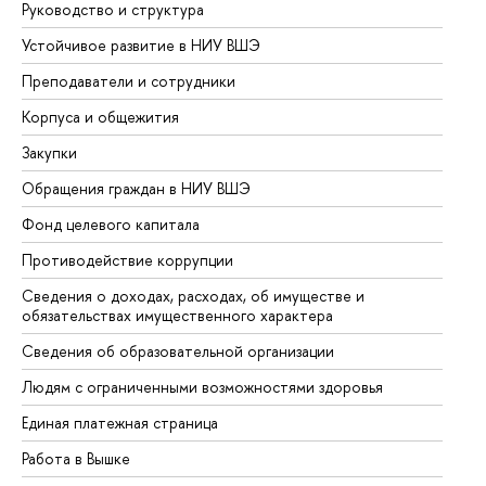
Руководство и структура
До
Устойчивое развитие в НИУ ВШЭ
Ол
Преподаватели и сотрудники
Пр
Корпуса и общежития
Вы
Закупки
Пр
Обращения граждан в НИУ ВШЭ
Ас
Фонд целевого капитала
До
Противодействие коррупции
Це
Сведения о доходах, расходах, об имуществе и
Би
обязательствах имущественного характера
Об
Сведения об образовательной организации
Об
Людям с ограниченными возможностями здоровья
Единая платежная страница
Работа в Вышке