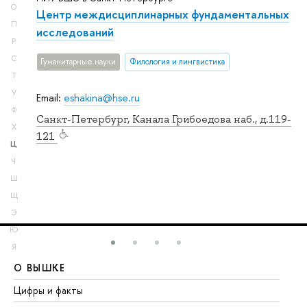
О
Центр междисциплинарных фундаментальных
П
исследований
Р
С
Гуманитарные науки
Филология и лингвистика
Т
У
Email:
eshakina@hse.ru
Ф
Санкт-Петербург, Канала Грибоедова наб., д.119-
Х
121
Ц
Ч
Ш
Щ
Э
Ю
Я
О ВЫШКЕ
О
Цифры и факты
Ли