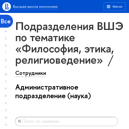
Высшая школа экономики
Меню
Все
Подразделения ВШЭ
А
по тематике
Б
«Философия, этика,
В
Г
религиоведение»
Д
Е
Сотрудники
Ж
З
Административное
И
подразделение (наука)
Й
К
Л
М
Н