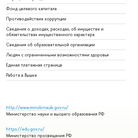
Фонд целевого капитала
До
Противодействие коррупции
Це
Сведения о доходах, расходах, об имуществе и
Би
обязательствах имущественного характера
Об
Сведения об образовательной организации
Об
Людям с ограниченными возможностями здоровья
Единая платежная страница
Работа в Вышке
http://www.minobrnauki.gov.ru/
Министерство науки и высшего образования РФ
https://edu.gov.ru/
Министерство просвещения РФ