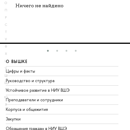
О
Ничего не найдено
П
Р
С
Т
У
Ф
Х
О ВЫШКЕ
О
Ц
Ч
Цифры и факты
Ли
Ш
Руководство и структура
До
Щ
Устойчивое развитие в НИУ ВШЭ
Ол
Э
Ю
Преподаватели и сотрудники
Пр
Я
Корпуса и общежития
Вы
Закупки
Пр
Обращения граждан в НИУ ВШЭ
Ас