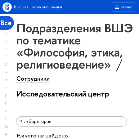
Высшая школа экономики
Меню
Все
Подразделения ВШЭ
А
по тематике
Б
«Философия, этика,
В
Г
религиоведение»
Д
Е
Сотрудники
Ж
З
Исследовательский центр
И
Й
К
Л
М
Н
Ничего не найдено