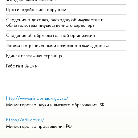
Противодействие коррупции
Це
Сведения о доходах, расходах, об имуществе и
Би
обязательствах имущественного характера
Об
Сведения об образовательной организации
Об
Людям с ограниченными возможностями здоровья
Единая платежная страница
Работа в Вышке
http://www.minobrnauki.gov.ru/
Министерство науки и высшего образования РФ
https://edu.gov.ru/
Министерство просвещения РФ