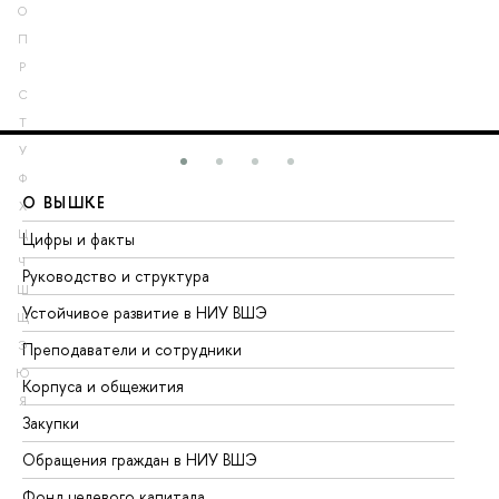
О
П
Р
С
Т
У
Ф
О ВЫШКЕ
О
Х
Ц
Цифры и факты
Ли
Ч
Руководство и структура
До
Ш
Устойчивое развитие в НИУ ВШЭ
Ол
Щ
Э
Преподаватели и сотрудники
Пр
Ю
Корпуса и общежития
Вы
Я
Закупки
Пр
Обращения граждан в НИУ ВШЭ
Ас
Фонд целевого капитала
До