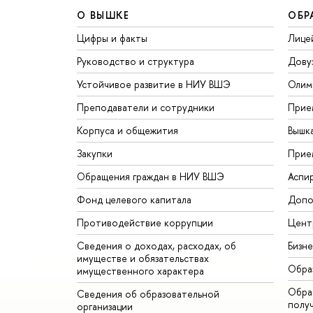
О ВЫШКЕ
ОБР
Цифры и факты
Лице
Руководство и структура
Дову
Устойчивое развитие в НИУ ВШЭ
Олим
Преподаватели и сотрудники
Прие
Корпуса и общежития
Вышк
Закупки
Прие
Обращения граждан в НИУ ВШЭ
Аспи
Фонд целевого капитала
Допо
Противодействие коррупции
Цент
Сведения о доходах, расходах, об
Бизн
имуществе и обязательствах
Обра
имущественного характера
Обрат
Сведения об образовательной
полу
организации