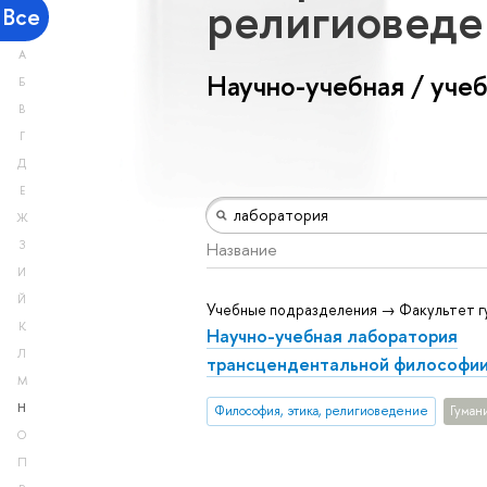
религиовед
Все
А
Научно-учебная / уче
Б
В
Г
Д
Е
Ж
З
Название
И
Й
Учебные подразделения → Факультет г
К
Научно-учебная лаборатория
Л
трансцендентальной философи
М
Н
Философия, этика, религиоведение
Гуман
О
П