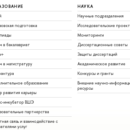
АЗОВАНИЕ
НАУКА
й
Научные подразделения
зовская подготовка
Исследовательские проек
пиады
Мониторинги
м в бакалавриат
Диссертационные советы
а+
Защиты диссертаций
м в магистратуру
Академическое развитие
рантура
Конкурсы и гранты
лнительное образование
Внешние научно-информац
ресурсы
р развития карьеры
ес-инкубатор ВШЭ
зовательные партнерства
ная связь и взаимодействие с
чателями услуг