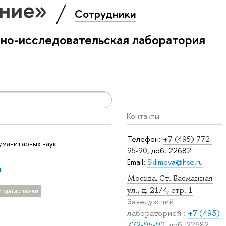
ение»
Сотрудники
бно-исследовательская лаборатория
Контакты
Телефон:
+7 (495) 772-
уманитарных наук
95-90
, доб. 22682
Email:
Sklimova@hse.ru
и
Москва, Ст. Басманная
ул., д. 21/4, стр. 1
итарные науки
Заведующий
лабораторией :
+7 (495)
772-95-90
, доб. 22682