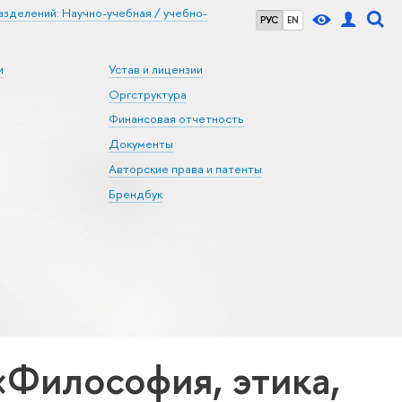
зделений: Научно-учебная / учебно-
РУС
EN
и
Устав и лицензии
Оргструктура
Финансовая отчетность
Документы
Авторские права и патенты
Брендбук
Философия, этика,