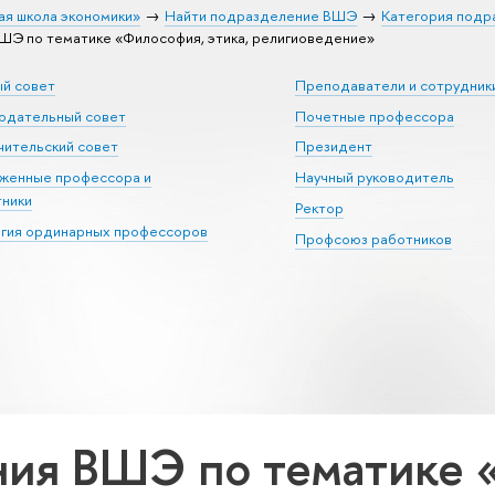
ая школа экономики»
Найти подразделение ВШЭ
Категория подра
Э по тематике «Философия, этика, религиоведение»
ый совет
Преподаватели и сотрудник
юдательный совет
Почетные профессора
ительский совет
Президент
уженные профессора и
Научный руководитель
тники
Ректор
егия ординарных профессоров
Профсоюз работников
ия ВШЭ по тематике «