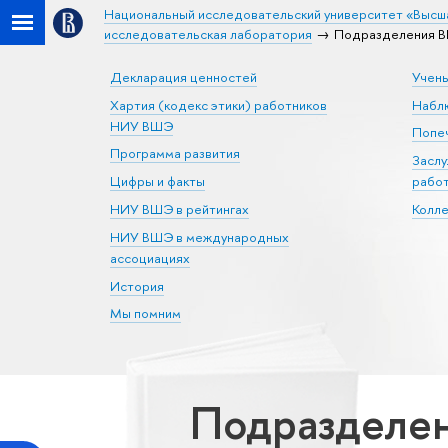
Национальный исследовательский университет «Высш
исследовательская лаборатория
Подразделения ВШ
Декларация ценностей
Учен
Хартия (кодекс этики) работников
Набл
НИУ ВШЭ
Попеч
Программа развития
Засл
Цифры и факты
рабо
НИУ ВШЭ в рейтингах
Колл
НИУ ВШЭ в международных
ассоциациях
История
Мы помним
Подразделен