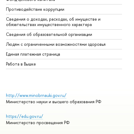
Противодействие коррупции
Це
Сведения о доходах, расходах, об имуществе и
Би
обязательствах имущественного характера
Об
Сведения об образовательной организации
Об
Людям с ограниченными возможностями здоровья
Единая платежная страница
Работа в Вышке
http://www.minobrnauki.gov.ru/
Министерство науки и высшего образования РФ
https://edu.gov.ru/
Министерство просвещения РФ