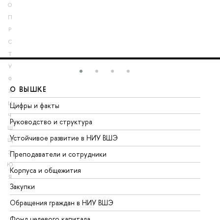
О
П
Р
С
Т
У
Ф
О ВЫШКЕ
О
Х
Ц
Цифры и факты
Ли
Ч
Руководство и структура
До
Ш
Устойчивое развитие в НИУ ВШЭ
Ол
Щ
Э
Преподаватели и сотрудники
Пр
Ю
Корпуса и общежития
Вы
Я
Закупки
Пр
Обращения граждан в НИУ ВШЭ
Ас
Фонд целевого капитала
До