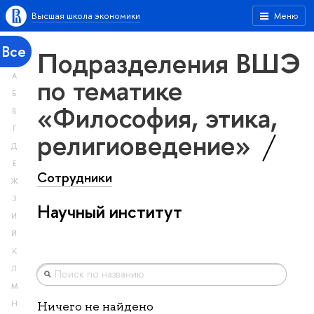
Высшая школа экономики
Меню
Все
Подразделения ВШЭ
А
по тематике
Б
«Философия, этика,
В
Г
религиоведение»
Д
Е
Сотрудники
Ж
З
Научный институт
И
Й
К
Л
М
Н
Ничего не найдено