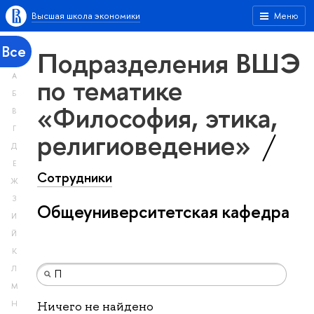
Высшая школа экономики
Меню
Все
Подразделения ВШЭ
А
по тематике
Б
«Философия, этика,
В
Г
религиоведение»
Д
Е
Сотрудники
Ж
З
Общеуниверситетская кафедра
И
Й
К
Л
М
Н
Ничего не найдено