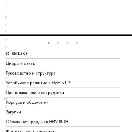
О
П
Р
С
Т
У
Ф
О ВЫШКЕ
О
Х
Ц
Цифры и факты
Ли
Ч
Руководство и структура
До
Ш
Устойчивое развитие в НИУ ВШЭ
Ол
Щ
Э
Преподаватели и сотрудники
Пр
Ю
Корпуса и общежития
Вы
Я
Закупки
Пр
Обращения граждан в НИУ ВШЭ
Ас
Фонд целевого капитала
До