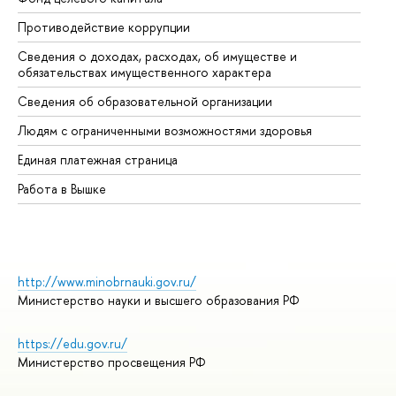
Противодействие коррупции
Це
Сведения о доходах, расходах, об имуществе и
Би
обязательствах имущественного характера
Об
Сведения об образовательной организации
Об
Людям с ограниченными возможностями здоровья
Единая платежная страница
Работа в Вышке
http://www.minobrnauki.gov.ru/
Министерство науки и высшего образования РФ
https://edu.gov.ru/
Министерство просвещения РФ