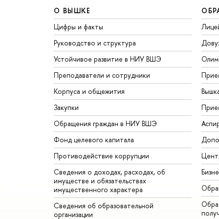
О ВЫШКЕ
ОБР
Цифры и факты
Лице
Руководство и структура
Дову
Устойчивое развитие в НИУ ВШЭ
Олим
Преподаватели и сотрудники
Прие
Корпуса и общежития
Вышк
Закупки
Прие
Обращения граждан в НИУ ВШЭ
Аспи
Фонд целевого капитала
Допо
Противодействие коррупции
Цент
Сведения о доходах, расходах, об
Бизн
имуществе и обязательствах
Обра
имущественного характера
Обрат
Сведения об образовательной
полу
организации