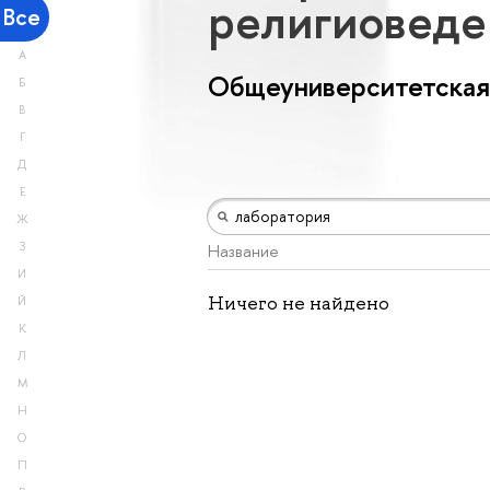
религиовед
Все
А
Общеуниверситетская
Б
В
Г
Д
Е
Ж
З
Название
И
Ничего не найдено
Й
К
Л
М
Н
О
П