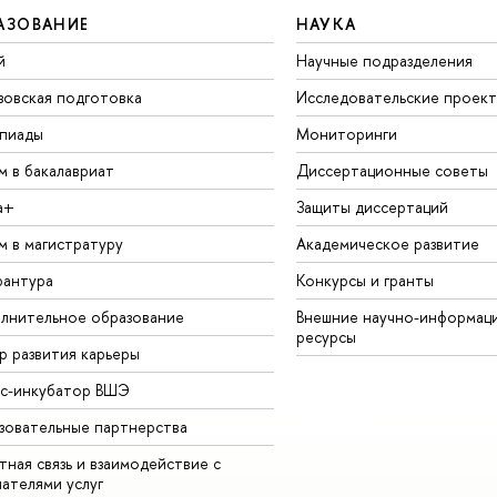
АЗОВАНИЕ
НАУКА
й
Научные подразделения
зовская подготовка
Исследовательские проек
пиады
Мониторинги
м в бакалавриат
Диссертационные советы
а+
Защиты диссертаций
м в магистратуру
Академическое развитие
рантура
Конкурсы и гранты
лнительное образование
Внешние научно-информац
ресурсы
р развития карьеры
ес-инкубатор ВШЭ
зовательные партнерства
ная связь и взаимодействие с
чателями услуг