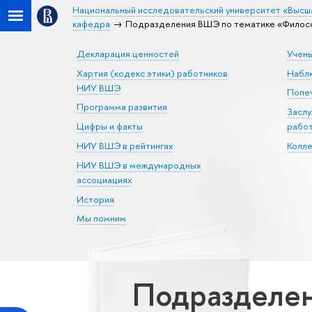
Национальный исследовательский университет «Высш
кафедра
Подразделения ВШЭ по тематике «Филосо
Декларация ценностей
Учен
Хартия (кодекс этики) работников
Набл
НИУ ВШЭ
Попеч
Программа развития
Засл
Цифры и факты
рабо
НИУ ВШЭ в рейтингах
Колл
НИУ ВШЭ в международных
ассоциациях
История
Мы помним
Подразделен