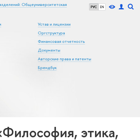
азделений: Общеуниверситетская
РУС
EN
и
Устав и лицензии
Оргструктура
Финансовая отчетность
Документы
Авторские права и патенты
Брендбук
Философия, этика,