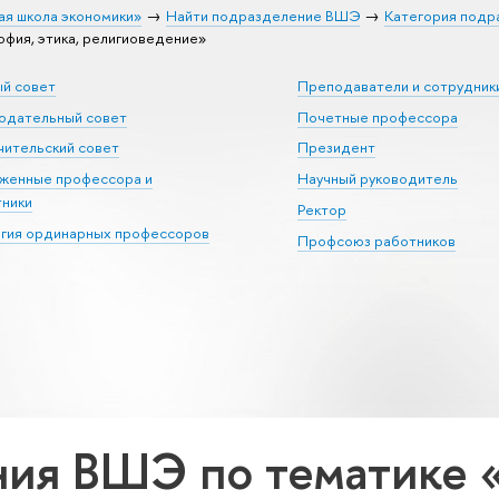
ая школа экономики»
Найти подразделение ВШЭ
Категория подр
фия, этика, религиоведение»
ый совет
Преподаватели и сотрудник
юдательный совет
Почетные профессора
ительский совет
Президент
уженные профессора и
Научный руководитель
тники
Ректор
егия ординарных профессоров
Профсоюз работников
ия ВШЭ по тематике «