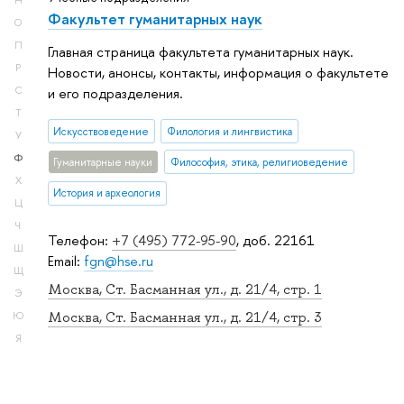
Н
Факультет гуманитарных наук
О
П
Главная страница факультета гуманитарных наук.
Р
Новости, анонсы, контакты, информация о факультете
С
и его подразделения.
Т
Искусствоведение
Филология и лингвистика
У
Ф
Гуманитарные науки
Философия, этика, религиоведение
Х
История и археология
Ц
Ч
Телефон:
+7 (495) 772-95-90
, доб. 22161
Ш
Email:
fgn@hse.ru
Щ
Москва, Ст. Басманная ул., д. 21/4, стр. 1
Э
Москва, Ст. Басманная ул., д. 21/4, стр. 3
Ю
Я