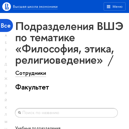
Высшая школа экономики
Меню
Подразделения ВШЭ
Все
по тематике
А
«Философия, этика,
Б
В
религиоведение»
Г
Д
Сотрудники
Е
Ж
Факультет
З
И
Й
К
Л
М
Учебные подразделения