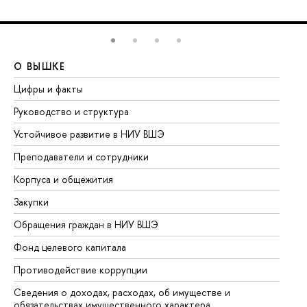
О ВЫШКЕ
О
Цифры и факты
Ли
Руководство и структура
До
Устойчивое развитие в НИУ ВШЭ
Ол
Преподаватели и сотрудники
Пр
Корпуса и общежития
Вы
Закупки
Пр
Обращения граждан в НИУ ВШЭ
Ас
Фонд целевого капитала
До
Противодействие коррупции
Це
Сведения о доходах, расходах, об имуществе и
Би
обязательствах имущественного характера