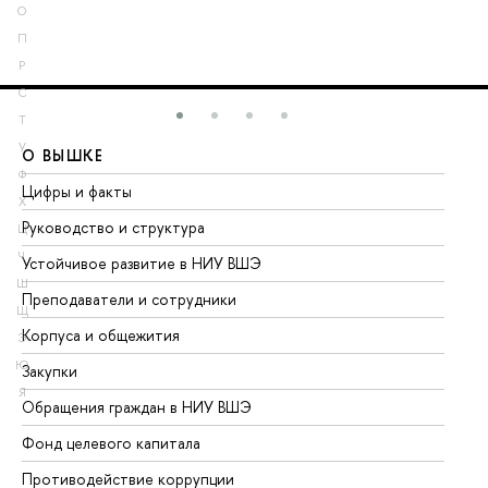
О
П
Р
С
Т
У
О ВЫШКЕ
О
Ф
Цифры и факты
Ли
Х
Руководство и структура
До
Ц
Ч
Устойчивое развитие в НИУ ВШЭ
Ол
Ш
Преподаватели и сотрудники
Пр
Щ
Корпуса и общежития
Вы
Э
Ю
Закупки
Пр
Я
Обращения граждан в НИУ ВШЭ
Ас
Фонд целевого капитала
До
Противодействие коррупции
Це