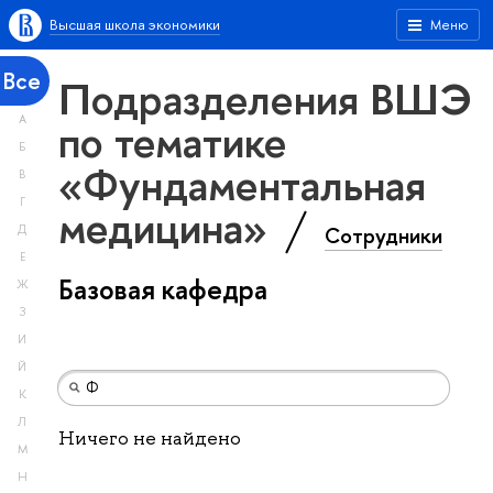
Высшая школа экономики
Меню
Все
Подразделения ВШЭ
А
по тематике
Б
«Фундаментальная
В
Г
медицина»
Сотрудники
Д
Е
Базовая кафедра
Ж
З
И
Й
К
Л
Ничего не найдено
М
Н