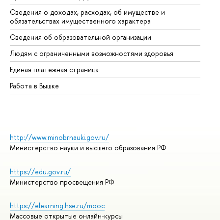
Сведения о доходах, расходах, об имуществе и
Би
обязательствах имущественного характера
Об
Сведения об образовательной организации
Об
Людям с ограниченными возможностями здоровья
Единая платежная страница
Работа в Вышке
http://www.minobrnauki.gov.ru/
Министерство науки и высшего образования РФ
https://edu.gov.ru/
Министерство просвещения РФ
https://elearning.hse.ru/mooc
Массовые открытые онлайн-курсы