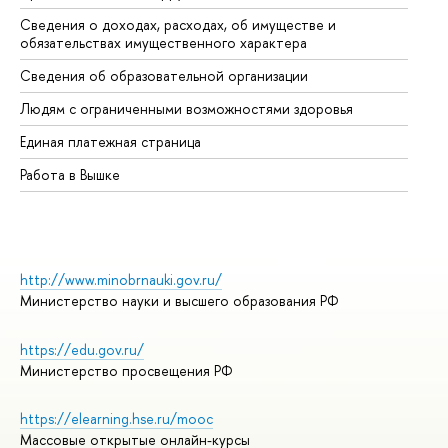
Сведения о доходах, расходах, об имуществе и
Би
обязательствах имущественного характера
Об
Сведения об образовательной организации
Об
Людям с ограниченными возможностями здоровья
Единая платежная страница
Работа в Вышке
http://www.minobrnauki.gov.ru/
Министерство науки и высшего образования РФ
https://edu.gov.ru/
Министерство просвещения РФ
https://elearning.hse.ru/mooc
Массовые открытые онлайн-курсы