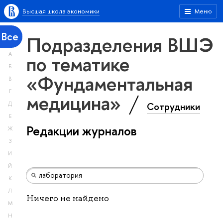
Высшая школа экономики
Меню
Все
Подразделения ВШЭ
А
по тематике
Б
«Фундаментальная
В
Г
медицина»
Сотрудники
Д
Е
Редакции журналов
Ж
З
И
Й
К
Л
Ничего не найдено
М
Н