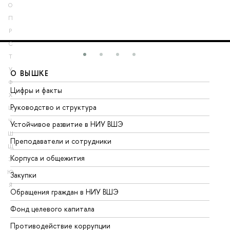
О
П
Р
С
Т
У
О ВЫШКЕ
О
Ф
Цифры и факты
Ли
Х
Руководство и структура
До
Ц
Ч
Устойчивое развитие в НИУ ВШЭ
Ол
Ш
Преподаватели и сотрудники
Пр
Щ
Корпуса и общежития
Вы
Э
Ю
Закупки
Пр
Я
Обращения граждан в НИУ ВШЭ
Ас
Фонд целевого капитала
До
Противодействие коррупции
Це