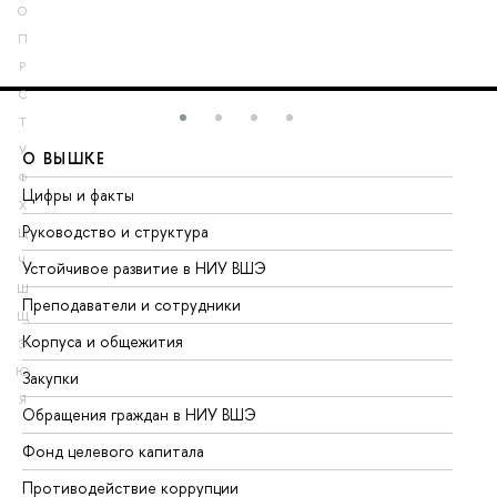
О
П
Р
С
Т
У
О ВЫШКЕ
О
Ф
Цифры и факты
Ли
Х
Руководство и структура
До
Ц
Ч
Устойчивое развитие в НИУ ВШЭ
Ол
Ш
Преподаватели и сотрудники
Пр
Щ
Корпуса и общежития
Вы
Э
Ю
Закупки
Пр
Я
Обращения граждан в НИУ ВШЭ
Ас
Фонд целевого капитала
До
Противодействие коррупции
Це