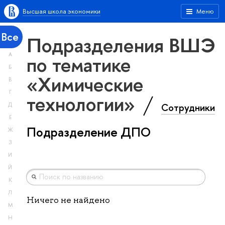
Высшая школа экономики
Меню
Все
Подразделения ВШЭ
А
по тематике
Б
«Химические
В
Г
технологии»
Сотрудники
Д
Е
Подразделение ДПО
Ж
З
И
Й
К
Л
Ничего не найдено
М
Н