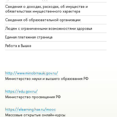
Сведения о доходах, расходах, об имуществе и
Би
обязательствах имущественного характера
Об
Сведения об образовательной организации
Об
Людям с ограниченными возможностями здоровья
Единая платежная страница
Работа в Вышке
http://www.minobrnauki.gov.ru/
Министерство науки и высшего образования РФ
https://edu.gov.ru/
Министерство просвещения РФ
https://elearning.hse.ru/mooc
Массовые открытые онлайн-курсы