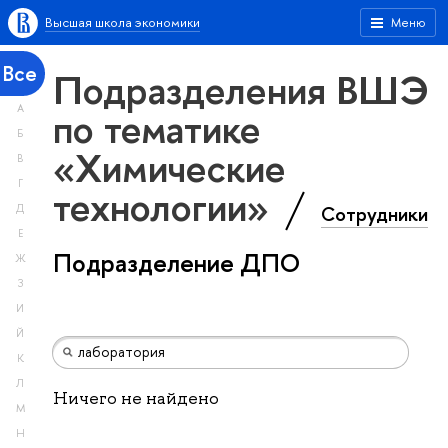
Высшая школа экономики
Меню
Все
Подразделения ВШЭ
А
по тематике
Б
«Химические
В
Г
технологии»
Сотрудники
Д
Е
Подразделение ДПО
Ж
З
И
Й
К
Л
Ничего не найдено
М
Н