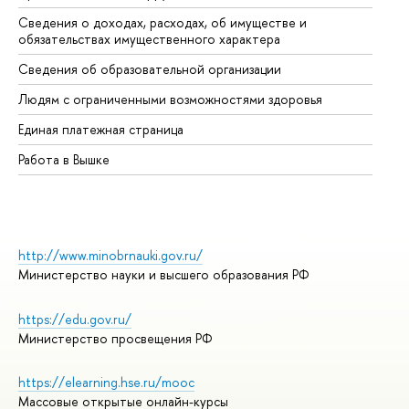
Сведения о доходах, расходах, об имуществе и
Би
обязательствах имущественного характера
Об
Сведения об образовательной организации
Об
Людям с ограниченными возможностями здоровья
Единая платежная страница
Работа в Вышке
http://www.minobrnauki.gov.ru/
Министерство науки и высшего образования РФ
https://edu.gov.ru/
Министерство просвещения РФ
https://elearning.hse.ru/mooc
Массовые открытые онлайн-курсы