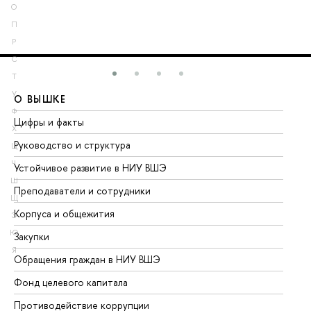
О
П
Р
С
Т
У
О ВЫШКЕ
О
Ф
Цифры и факты
Ли
Х
Руководство и структура
До
Ц
Ч
Устойчивое развитие в НИУ ВШЭ
Ол
Ш
Преподаватели и сотрудники
Пр
Щ
Корпуса и общежития
Вы
Э
Ю
Закупки
Пр
Я
Обращения граждан в НИУ ВШЭ
Ас
Фонд целевого капитала
До
Противодействие коррупции
Це