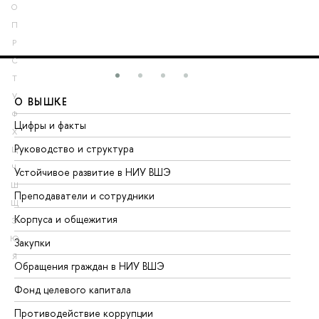
О
П
Р
С
Т
У
О ВЫШКЕ
О
Ф
Цифры и факты
Ли
Х
Руководство и структура
До
Ц
Ч
Устойчивое развитие в НИУ ВШЭ
Ол
Ш
Преподаватели и сотрудники
Пр
Щ
Корпуса и общежития
Вы
Э
Ю
Закупки
Пр
Я
Обращения граждан в НИУ ВШЭ
Ас
Фонд целевого капитала
До
Противодействие коррупции
Це