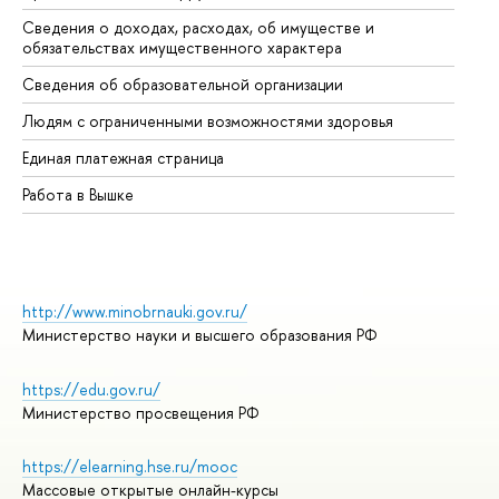
Сведения о доходах, расходах, об имуществе и
Би
обязательствах имущественного характера
Об
Сведения об образовательной организации
Об
Людям с ограниченными возможностями здоровья
Единая платежная страница
Работа в Вышке
http://www.minobrnauki.gov.ru/
Министерство науки и высшего образования РФ
https://edu.gov.ru/
Министерство просвещения РФ
https://elearning.hse.ru/mooc
Массовые открытые онлайн-курсы