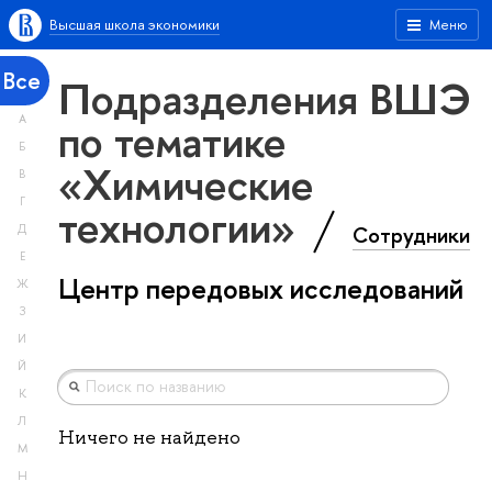
Высшая школа экономики
Меню
Все
Подразделения ВШЭ
А
по тематике
Б
«Химические
В
Г
технологии»
Сотрудники
Д
Е
Центр передовых исследований
Ж
З
И
Й
К
Л
Ничего не найдено
М
Н