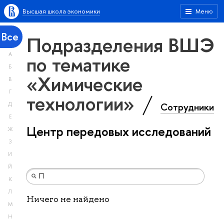
Высшая школа экономики
Меню
Все
Подразделения ВШЭ
А
по тематике
Б
«Химические
В
Г
технологии»
Сотрудники
Д
Е
Центр передовых исследований
Ж
З
И
Й
К
Л
Ничего не найдено
М
Н