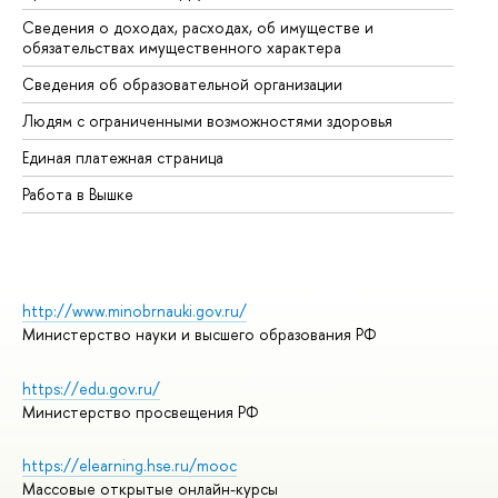
Сведения о доходах, расходах, об имуществе и
Би
обязательствах имущественного характера
Об
Сведения об образовательной организации
Об
Людям с ограниченными возможностями здоровья
Единая платежная страница
Работа в Вышке
http://www.minobrnauki.gov.ru/
Министерство науки и высшего образования РФ
https://edu.gov.ru/
Министерство просвещения РФ
https://elearning.hse.ru/mooc
Массовые открытые онлайн-курсы