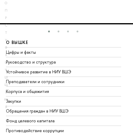
О
П
Р
С
Т
У
О ВЫШКЕ
О
Ф
Цифры и факты
Ли
Х
Руководство и структура
До
Ц
Ч
Устойчивое развитие в НИУ ВШЭ
Ол
Ш
Преподаватели и сотрудники
Пр
Щ
Корпуса и общежития
Вы
Э
Ю
Закупки
Пр
Я
Обращения граждан в НИУ ВШЭ
Ас
Фонд целевого капитала
До
Противодействие коррупции
Це