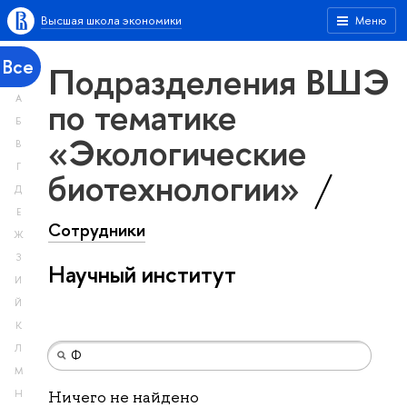
Высшая школа экономики
Меню
Все
Подразделения ВШЭ
А
по тематике
Б
«Экологические
В
Г
биотехнологии»
Д
Е
Сотрудники
Ж
З
Научный институт
И
Й
К
Л
М
Н
Ничего не найдено