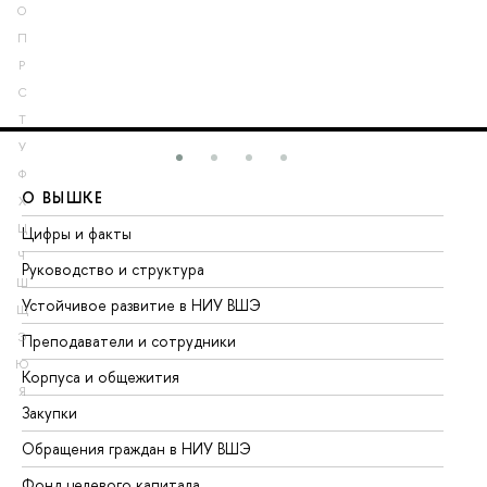
О
П
Р
С
Т
У
Ф
О ВЫШКЕ
О
Х
Ц
Цифры и факты
Ли
Ч
Руководство и структура
До
Ш
Устойчивое развитие в НИУ ВШЭ
Ол
Щ
Э
Преподаватели и сотрудники
Пр
Ю
Корпуса и общежития
Вы
Я
Закупки
Пр
Обращения граждан в НИУ ВШЭ
Ас
Фонд целевого капитала
До