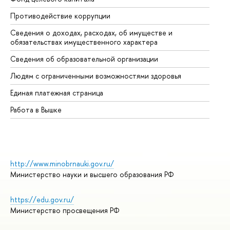
Противодействие коррупции
Це
Сведения о доходах, расходах, об имуществе и
Би
обязательствах имущественного характера
Об
Сведения об образовательной организации
Об
Людям с ограниченными возможностями здоровья
Единая платежная страница
Работа в Вышке
http://www.minobrnauki.gov.ru/
Министерство науки и высшего образования РФ
https://edu.gov.ru/
Министерство просвещения РФ