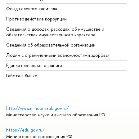
Фонд целевого капитала
До
Противодействие коррупции
Це
Сведения о доходах, расходах, об имуществе и
Би
обязательствах имущественного характера
Об
Сведения об образовательной организации
Об
Людям с ограниченными возможностями здоровья
Единая платежная страница
Работа в Вышке
http://www.minobrnauki.gov.ru/
Министерство науки и высшего образования РФ
https://edu.gov.ru/
Министерство просвещения РФ