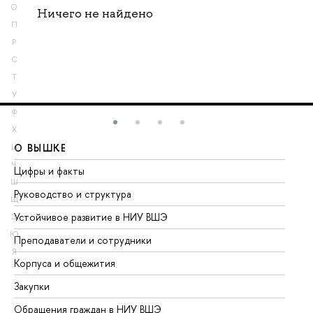
О
Ничего не найдено
П
Р
С
Т
У
Ф
Х
О ВЫШКЕ
О
Ц
Ч
Цифры и факты
Ли
Ш
Руководство и структура
До
Щ
Устойчивое развитие в НИУ ВШЭ
Ол
Э
Ю
Преподаватели и сотрудники
Пр
Я
Корпуса и общежития
Вы
Закупки
Пр
Обращения граждан в НИУ ВШЭ
Ас