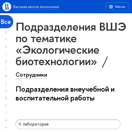
Высшая школа экономики
Меню
Все
Подразделения ВШЭ
А
по тематике
Б
«Экологические
В
Г
биотехнологии»
Д
Е
Сотрудники
Ж
З
Подразделения внеучебной и
И
воспитательной работы
Й
К
Л
М
Н