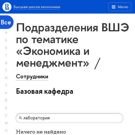
Высшая школа экономики
Меню
Все
Подразделения ВШЭ
А
по тематике
Б
«Экономика и
В
Г
менеджмент»
Д
Е
Сотрудники
Ж
З
Базовая кафедра
И
Й
К
Л
М
Н
Ничего не найдено