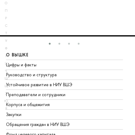
О
П
Р
С
Т
У
Ф
О ВЫШКЕ
О
Х
Ц
Цифры и факты
Ли
Ч
Руководство и структура
До
Ш
Устойчивое развитие в НИУ ВШЭ
Ол
Щ
Э
Преподаватели и сотрудники
Пр
Ю
Корпуса и общежития
Вы
Я
Закупки
Пр
Обращения граждан в НИУ ВШЭ
Ас
Фонд целевого капитала
До