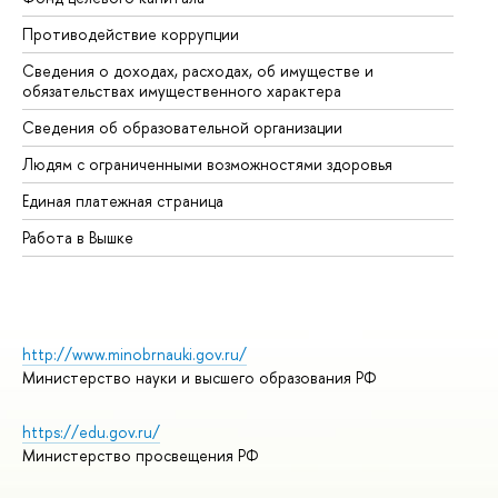
Противодействие коррупции
Це
Сведения о доходах, расходах, об имуществе и
Би
обязательствах имущественного характера
Об
Сведения об образовательной организации
Об
Людям с ограниченными возможностями здоровья
Единая платежная страница
Работа в Вышке
http://www.minobrnauki.gov.ru/
Министерство науки и высшего образования РФ
https://edu.gov.ru/
Министерство просвещения РФ