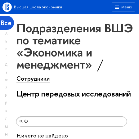
Высшая школа экономики
Меню
Все
Подразделения ВШЭ
А
по тематике
Б
«Экономика и
В
Г
менеджмент»
Д
Е
Сотрудники
Ж
З
Центр передовых исследований
И
Й
К
Л
М
Н
Ничего не найдено