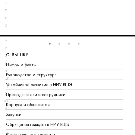
О
П
Р
С
Т
У
Ф
О ВЫШКЕ
О
Х
Ц
Цифры и факты
Ли
Ч
Руководство и структура
До
Ш
Устойчивое развитие в НИУ ВШЭ
Ол
Щ
Э
Преподаватели и сотрудники
Пр
Ю
Корпуса и общежития
Вы
Я
Закупки
Пр
Обращения граждан в НИУ ВШЭ
Ас
Фонд целевого капитала
До