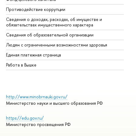
Противодействие коррупции
Це
Сведения о доходах, расходах, об имуществе и
Би
обязательствах имущественного характера
Об
Сведения об образовательной организации
Об
Людям с ограниченными возможностями здоровья
Единая платежная страница
Работа в Вышке
http://www.minobrnauki.gov.ru/
Министерство науки и высшего образования РФ
https://edu.gov.ru/
Министерство просвещения РФ