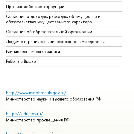
Противодействие коррупции
Це
Сведения о доходах, расходах, об имуществе и
Би
обязательствах имущественного характера
Об
Сведения об образовательной организации
Об
Людям с ограниченными возможностями здоровья
Единая платежная страница
Работа в Вышке
http://www.minobrnauki.gov.ru/
Министерство науки и высшего образования РФ
https://edu.gov.ru/
Министерство просвещения РФ