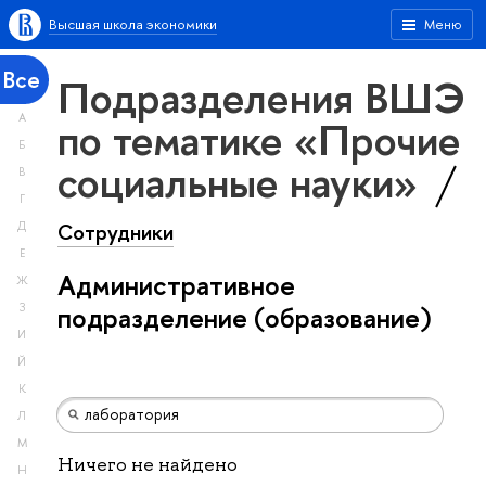
Высшая школа экономики
Меню
Все
Подразделения ВШЭ
А
по тематике «Прочие
Б
социальные науки»
В
Г
Сотрудники
Д
Е
Административное
Ж
З
подразделение (образование)
И
Й
К
Л
М
Ничего не найдено
Н