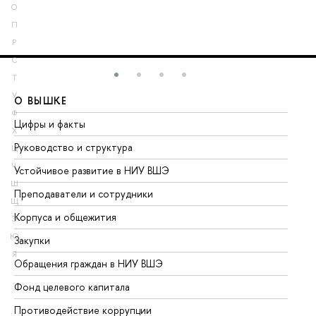
О
П
Р
С
Т
У
О ВЫШКЕ
О
Ф
Цифры и факты
Ли
Х
Руководство и структура
До
Ц
Ч
Устойчивое развитие в НИУ ВШЭ
Ол
Ш
Преподаватели и сотрудники
Пр
Щ
Корпуса и общежития
Вы
Э
Ю
Закупки
Пр
Я
Обращения граждан в НИУ ВШЭ
Ас
Фонд целевого капитала
До
Противодействие коррупции
Це