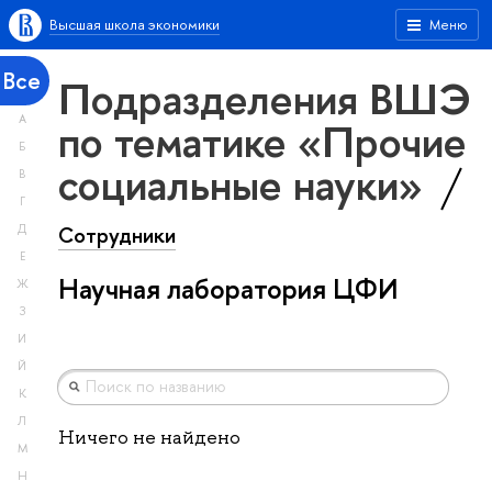
Высшая школа экономики
Меню
Все
Подразделения ВШЭ
А
по тематике «Прочие
Б
социальные науки»
В
Г
Сотрудники
Д
Е
Научная лаборатория ЦФИ
Ж
З
И
Й
К
Л
Ничего не найдено
М
Н