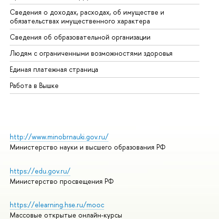
Сведения о доходах, расходах, об имуществе и
Би
обязательствах имущественного характера
Об
Сведения об образовательной организации
Об
Людям с ограниченными возможностями здоровья
Единая платежная страница
Работа в Вышке
http://www.minobrnauki.gov.ru/
Министерство науки и высшего образования РФ
https://edu.gov.ru/
Министерство просвещения РФ
https://elearning.hse.ru/mooc
Массовые открытые онлайн-курсы