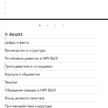
О
П
Р
С
Т
У
О ВЫШКЕ
О
Ф
Цифры и факты
Ли
Х
Руководство и структура
До
Ц
Ч
Устойчивое развитие в НИУ ВШЭ
Ол
Ш
Преподаватели и сотрудники
Пр
Щ
Корпуса и общежития
Вы
Э
Ю
Закупки
Пр
Я
Обращения граждан в НИУ ВШЭ
Ас
Фонд целевого капитала
До
Противодействие коррупции
Це