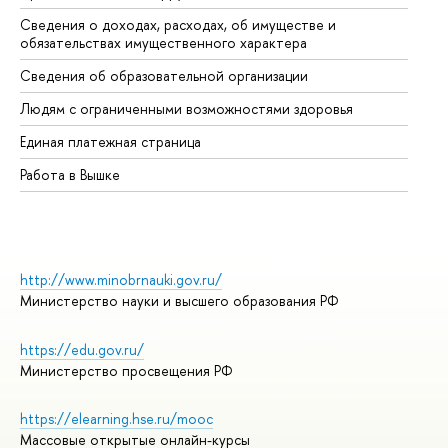
Сведения о доходах, расходах, об имуществе и
Би
обязательствах имущественного характера
Об
Сведения об образовательной организации
Об
Людям с ограниченными возможностями здоровья
Единая платежная страница
Работа в Вышке
http://www.minobrnauki.gov.ru/
Министерство науки и высшего образования РФ
https://edu.gov.ru/
Министерство просвещения РФ
https://elearning.hse.ru/mooc
Массовые открытые онлайн-курсы