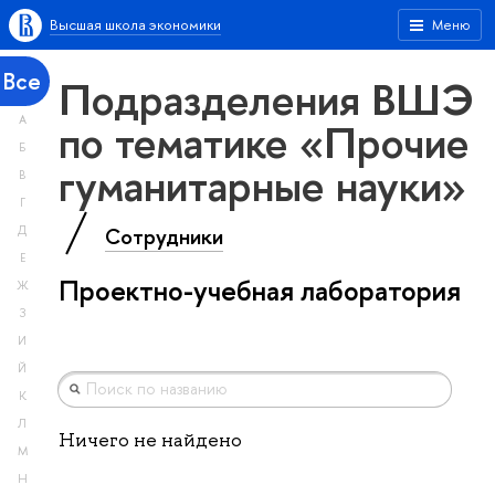
Высшая школа экономики
Меню
Все
Подразделения ВШЭ
А
по тематике «Прочие
Б
гуманитарные науки»
В
Г
Сотрудники
Д
Е
Проектно-учебная лаборатория
Ж
З
И
Й
К
Л
Ничего не найдено
М
Н