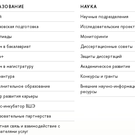
АЗОВАНИЕ
НАУКА
й
Научные подразделения
зовская подготовка
Исследовательские проек
пиады
Мониторинги
м в бакалавриат
Диссертационные советы
а+
Защиты диссертаций
м в магистратуру
Академическое развитие
рантура
Конкурсы и гранты
лнительное образование
Внешние научно-информац
ресурсы
р развития карьеры
ес-инкубатор ВШЭ
зовательные партнерства
ная связь и взаимодействие с
чателями услуг