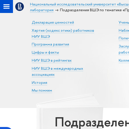
Национальный исследовательский университет «Высш
лаборатория
Подразделения ВШЭ по тематике «Пр
Декларация ценностей
Учен
Хартия (кодекс этики) работников
Набл
НИУ ВШЭ
Попеч
Программа развития
Засл
Цифры и факты
рабо
НИУ ВШЭ в рейтингах
Колл
НИУ ВШЭ в международных
ассоциациях
История
Мы помним
Подразделен