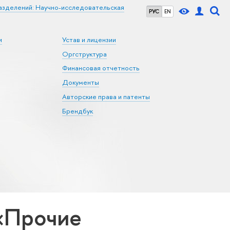
азделений: Научно-исследовательская
РУС
EN
и
Устав и лицензии
Оргструктура
Финансовая отчетность
Документы
Авторские права и патенты
Брендбук
«Прочие