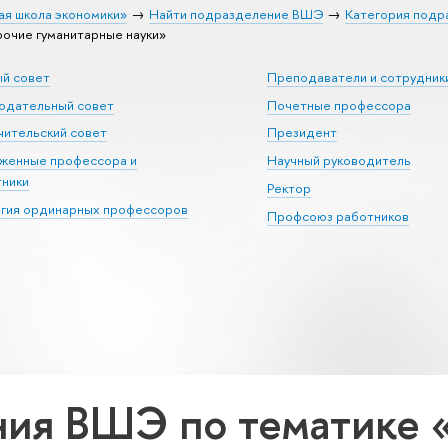
ая школа экономики»
Найти подразделение ВШЭ
Категория подр
очие гуманитарные науки»
ый совет
Преподаватели и сотрудник
юдательный совет
Почетные профессора
ительский совет
Президент
уженные профессора и
Научный руководитель
тники
Ректор
егия ординарных профессоров
Профсоюз работников
ия ВШЭ по тематике 