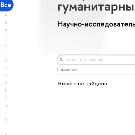
гуманитарны
Все
А
Научно-исследователь
Б
В
Г
Д
Е
Ж
З
Название
И
Ничего не найдено
Й
К
Л
М
Н
О
П