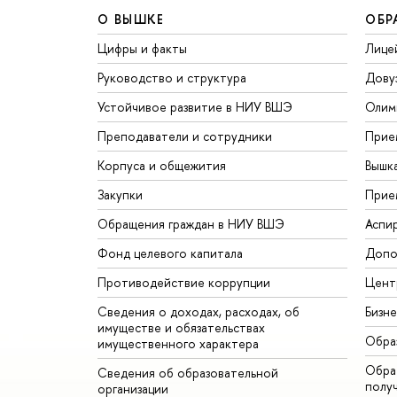
О ВЫШКЕ
ОБР
Цифры и факты
Лице
Руководство и структура
Дову
Устойчивое развитие в НИУ ВШЭ
Олим
Преподаватели и сотрудники
Прие
Корпуса и общежития
Вышк
Закупки
Прие
Обращения граждан в НИУ ВШЭ
Аспи
Фонд целевого капитала
Допо
Противодействие коррупции
Цент
Сведения о доходах, расходах, об
Бизн
имуществе и обязательствах
Обра
имущественного характера
Обрат
Сведения об образовательной
полу
организации