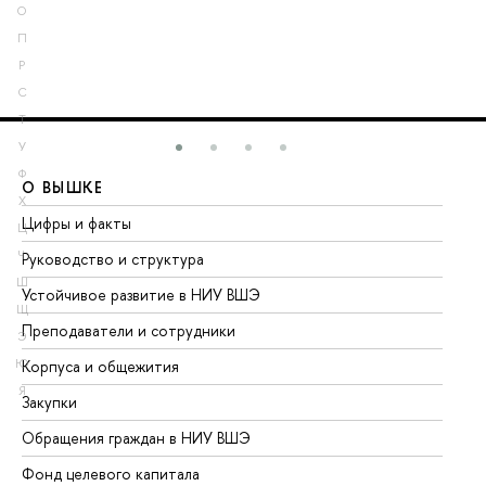
О
П
Р
С
Т
У
Ф
О ВЫШКЕ
О
Х
Цифры и факты
Ли
Ц
Ч
Руководство и структура
До
Ш
Устойчивое развитие в НИУ ВШЭ
Ол
Щ
Преподаватели и сотрудники
Пр
Э
Ю
Корпуса и общежития
Вы
Я
Закупки
Пр
Обращения граждан в НИУ ВШЭ
Ас
Фонд целевого капитала
До