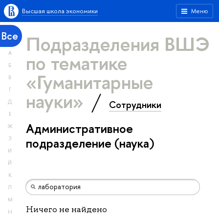
Высшая школа экономики
Меню
Все
Подразделения ВШЭ
А
по тематике
Б
«Гуманитарные
В
Г
науки»
Сотрудники
Д
Е
Административное
Ж
З
подразделение (наука)
И
Й
К
Л
М
Ничего не найдено
Н