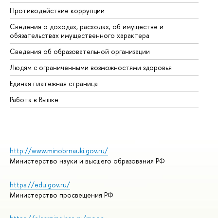
Противодействие коррупции
Це
Сведения о доходах, расходах, об имуществе и
Би
обязательствах имущественного характера
Об
Сведения об образовательной организации
Об
Людям с ограниченными возможностями здоровья
Единая платежная страница
Работа в Вышке
http://www.minobrnauki.gov.ru/
Министерство науки и высшего образования РФ
https://edu.gov.ru/
Министерство просвещения РФ