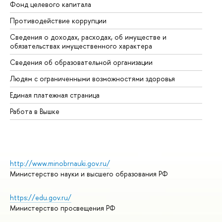
Фонд целевого капитала
До
Противодействие коррупции
Це
Сведения о доходах, расходах, об имуществе и
Би
обязательствах имущественного характера
Об
Сведения об образовательной организации
Об
Людям с ограниченными возможностями здоровья
Единая платежная страница
Работа в Вышке
http://www.minobrnauki.gov.ru/
Министерство науки и высшего образования РФ
https://edu.gov.ru/
Министерство просвещения РФ