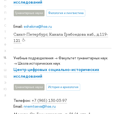
Н
исследований
О
П
Гуманитарные науки
Филология и лингвистика
Р
С
Email:
eshakina@hse.ru
Т
Санкт-Петербург, Канала Грибоедова наб., д.119-
У
121
Ф
Х
Ц
Учебные подразделения → Факультет гуманитарных наук
→ Школа исторических наук
Ч
Центр цифровых социально-исторических
Ш
исследований
Щ
Э
Гуманитарные науки
История и археология
Ю
Я
Телефон:
+7 (965) 130-03-97
Email:
nnemtseva@hse.ru