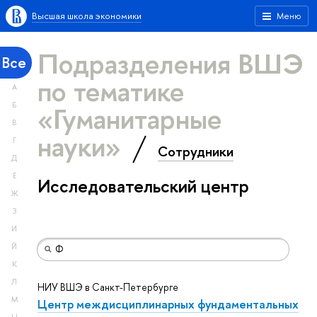
Высшая школа экономики
Меню
Подразделения ВШЭ
Все
по тематике
А
«Гуманитарные
Б
В
науки»
Г
Сотрудники
Д
Е
Исследовательский центр
Ж
З
И
Й
К
Л
НИУ ВШЭ в Санкт-Петербурге
М
Центр междисциплинарных фундаментальных