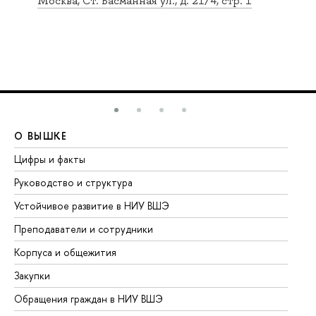
Москва, Ст. Басманная ул., д. 21/4, стр. 1
О ВЫШКЕ
О
Цифры и факты
Ли
Руководство и структура
До
Устойчивое развитие в НИУ ВШЭ
Ол
Преподаватели и сотрудники
Пр
Корпуса и общежития
Вы
Закупки
Пр
Обращения граждан в НИУ ВШЭ
Ас