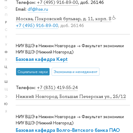
Н
Телефон:
+7 (495) 916-89-00
, доб. 26146
О
Email:
df@hse.ru
П
Москва, Покровский бульвар, д. 11, корп. S
Р
+7 (495) 916-89-00
, доб. 26146
С
Т
У
НИУ ВШЭ в Нижнем Новгороде → Факультет экономики
НИУ ВШЭ (Нижний Новгород)
Ф
Базовая кафедра Kept
Х
Ц
Социальные науки
Экономика и менеджмент
Ч
Ш
Телефон:
+7 (831) 419-55-24
Щ
Нижний Новгород, Большая Печерская ул., 25/12
Э
Ю
Я
НИУ ВШЭ в Нижнем Новгороде → Факультет экономики
НИУ ВШЭ (Нижний Новгород)
Базовая кафедра Волго-Вятского банка ПАО