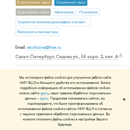
Естественные науки
Социальные науки
Гуманитарные науки
Математика
Психология
Социология (включая демографию и антропологию)
Филология и лингвистика
Email:
ekoltsova@hse.ru
Санкт-Петербург, Седова ул., 55 корп. 2, лит. А
Институт государственного и муниципального управления
Мы используем файлы cookies для улучшения работы сайта
Международная лаборатория цифровой
НИУ ВШЭ и большего удобства его использования. Более
подробную информацию об использовании файлов cookies
трансформации в государственном управлении
можно найти
здесь
, наши правила обработки персональных
данных –
здесь
. Продолжая пользоваться сайтом, вы
✖
Социальные науки
Экономика и менеджмент
подтверждаете, что были проинформированы об
использовании файлов cookies сайтом НИУ ВШЭ и согласны
Социология (включая демографию и антропологию)
с нашими правилами обработки персональных данных. Вы
можете отключить файлы cookies в настройках Вашего
Политология, международные отношения и ГМУ
браузера.