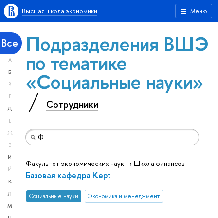
Высшая школа экономики
Меню
Подразделения ВШЭ
Все
по тематике
А
«Социальные науки»
Б
В
Г
Сотрудники
Д
Е
Ж
З
И
Факультет экономических наук → Школа финансов
Й
Базовая кафедра Kept
К
Л
Социальные науки
Экономика и менеджмент
М