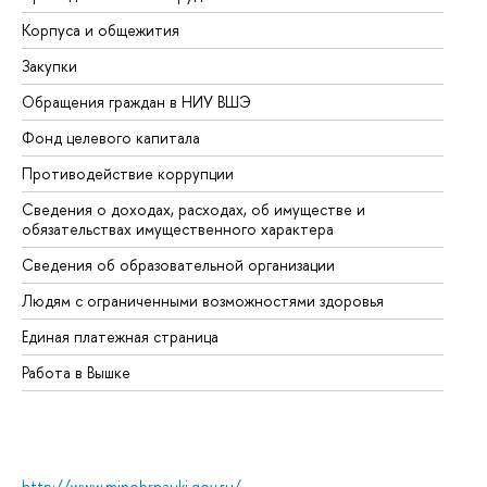
Корпуса и общежития
Вы
Закупки
Пр
Обращения граждан в НИУ ВШЭ
Ас
Фонд целевого капитала
До
Противодействие коррупции
Це
Сведения о доходах, расходах, об имуществе и
Би
обязательствах имущественного характера
Об
Сведения об образовательной организации
Об
Людям с ограниченными возможностями здоровья
Единая платежная страница
Работа в Вышке
http://www.minobrnauki.gov.ru/