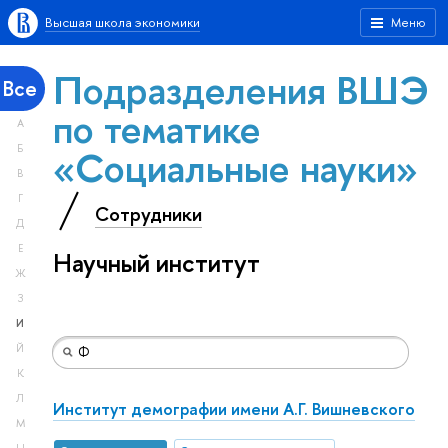
Высшая школа экономики
Меню
Подразделения ВШЭ
Все
по тематике
А
«Социальные науки»
Б
В
Г
Сотрудники
Д
Е
Научный институт
Ж
З
И
Й
К
Л
Институт демографии имени А.Г. Вишневского
М