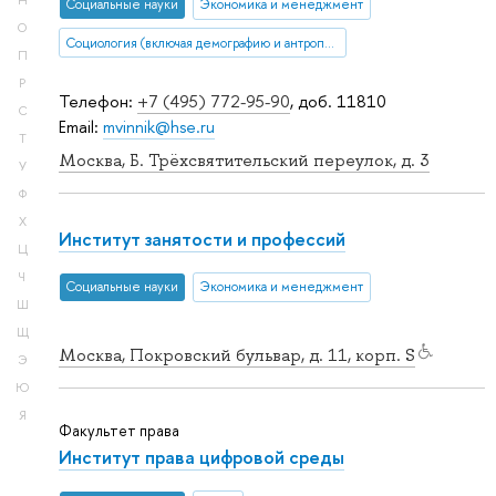
Н
Социальные науки
Экономика и менеджмент
О
Социология (включая демографию и антропологию)
П
Р
Телефон:
+7 (495) 772-95-90
, доб. 11810
С
Email:
mvinnik@hse.ru
Т
Москва, Б. Трёхсвятительский переулок, д. 3
У
Ф
Х
Институт занятости и профессий
Ц
Ч
Социальные науки
Экономика и менеджмент
Ш
Щ
Москва, Покровский бульвар, д. 11, корп. S
Э
Ю
Я
Факультет права
Институт права цифровой среды