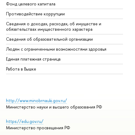
Фонд целевого капитала
До
Противодействие коррупции
Це
Сведения о доходах, расходах, об имуществе и
Би
обязательствах имущественного характера
Об
Сведения об образовательной организации
Об
Людям с ограниченными возможностями здоровья
Единая платежная страница
Работа в Вышке
http://www.minobrnauki.gov.ru/
Министерство науки и высшего образования РФ
https://edu.gov.ru/
Министерство просвещения РФ