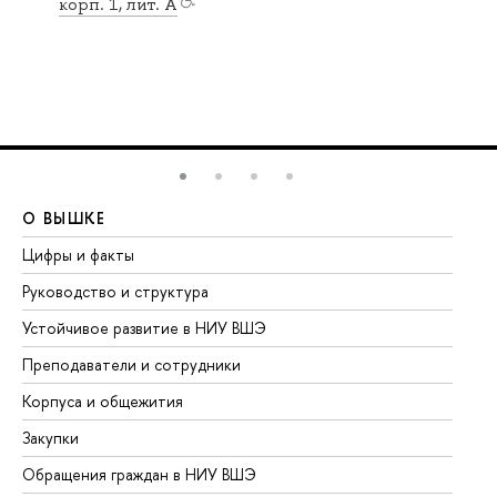
корп. 1, лит. А
О ВЫШКЕ
О
Цифры и факты
Ли
Руководство и структура
До
Устойчивое развитие в НИУ ВШЭ
Ол
Преподаватели и сотрудники
Пр
Корпуса и общежития
Вы
Закупки
Пр
Обращения граждан в НИУ ВШЭ
Ас