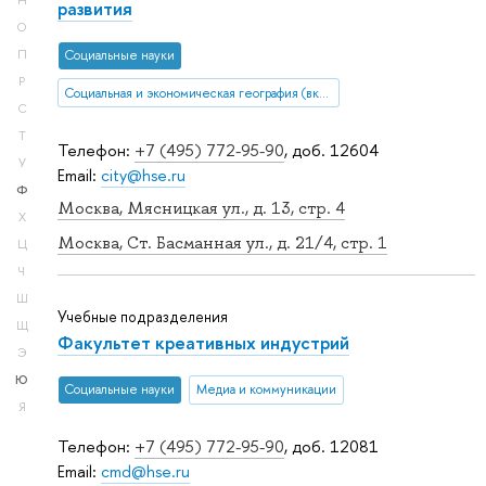
Н
развития
О
П
Социальные науки
Р
Социальная и экономическая география (включая урбанистику и транспорт)
С
Т
Телефон:
+7 (495) 772-95-90
, доб. 12604
У
Email:
city@hse.ru
Ф
Москва, Мясницкая ул., д. 13, стр. 4
Х
Москва, Ст. Басманная ул., д. 21/4, стр. 1
Ц
Ч
Ш
Учебные подразделения
Щ
Факультет креативных индустрий
Э
Ю
Социальные науки
Медиа и коммуникации
Я
Телефон:
+7 (495) 772-95-90
, доб. 12081
Email:
cmd@hse.ru