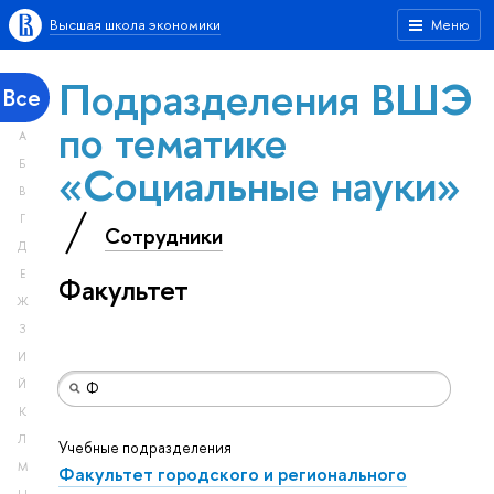
Высшая школа экономики
Меню
Подразделения ВШЭ
Все
по тематике
А
«Социальные науки»
Б
В
Г
Сотрудники
Д
Е
Факультет
Ж
З
И
Й
К
Л
Учебные подразделения
М
Факультет городского и регионального