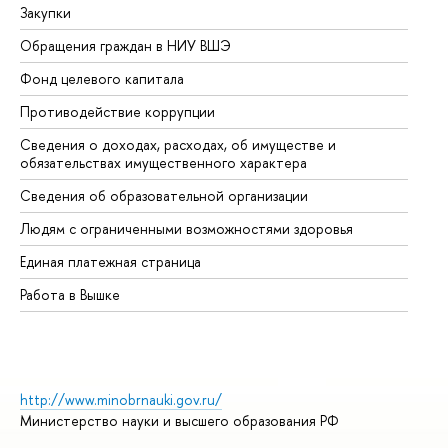
Закупки
Пр
Обращения граждан в НИУ ВШЭ
Ас
Фонд целевого капитала
До
Противодействие коррупции
Це
Сведения о доходах, расходах, об имуществе и
Би
обязательствах имущественного характера
Об
Сведения об образовательной организации
Об
Людям с ограниченными возможностями здоровья
Единая платежная страница
Работа в Вышке
http://www.minobrnauki.gov.ru/
Министерство науки и высшего образования РФ