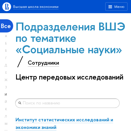
Высшая школа экономики
Меню
Подразделения ВШЭ
Все
по тематике
А
«Социальные науки»
Б
В
Г
Сотрудники
Д
Е
Центр передовых исследований
Ж
З
И
Й
К
Л
Институт статистических исследований и
М
экономики знаний