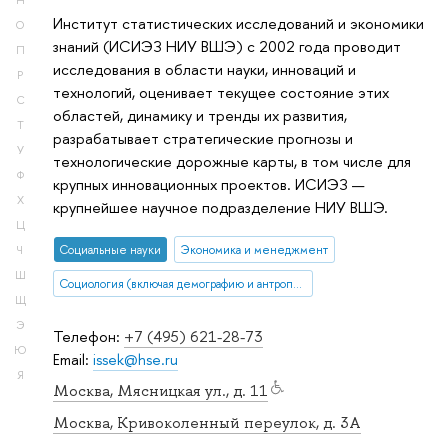
Н
Институт статистических исследований и экономики
О
знаний (ИСИЭЗ НИУ ВШЭ) с 2002 года проводит
П
исследования в области науки, инноваций и
Р
технологий, оценивает текущее состояние этих
С
областей, динамику и тренды их развития,
Т
разрабатывает стратегические прогнозы и
У
технологические дорожные карты, в том числе для
Ф
крупных инновационных проектов. ИСИЭЗ —
Х
крупнейшее научное подразделение НИУ ВШЭ.
Ц
Социальные науки
Экономика и менеджмент
Ч
Ш
Социология (включая демографию и антропологию)
Щ
Э
Телефон:
+7 (495) 621-28-73
Ю
Email:
issek@hse.ru
Я
Москва, Мясницкая ул., д. 11
Москва, Кривоколенный переулок, д. 3А