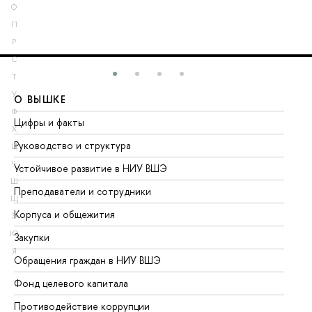
О
П
Р
С
Т
У
О ВЫШКЕ
О
Ф
Цифры и факты
Ли
Х
Руководство и структура
До
Ц
Ч
Устойчивое развитие в НИУ ВШЭ
Ол
Ш
Преподаватели и сотрудники
Пр
Щ
Корпуса и общежития
Вы
Э
Ю
Закупки
Пр
Я
Обращения граждан в НИУ ВШЭ
Ас
Фонд целевого капитала
До
Противодействие коррупции
Це