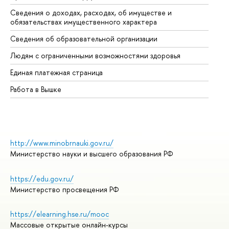
Сведения о доходах, расходах, об имуществе и
Би
обязательствах имущественного характера
Об
Сведения об образовательной организации
Об
Людям с ограниченными возможностями здоровья
Единая платежная страница
Работа в Вышке
http://www.minobrnauki.gov.ru/
Министерство науки и высшего образования РФ
https://edu.gov.ru/
Министерство просвещения РФ
https://elearning.hse.ru/mooc
Массовые открытые онлайн-курсы