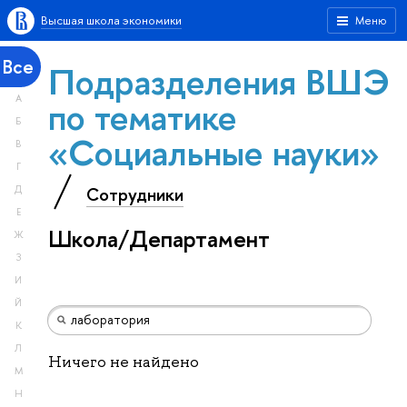
Высшая школа экономики
Меню
Все
Подразделения ВШЭ
А
по тематике
Б
«Социальные науки»
В
Г
Сотрудники
Д
Е
Школа/Департамент
Ж
З
И
Й
К
Л
Ничего не найдено
М
Н