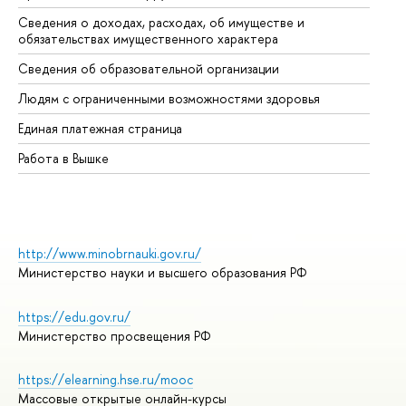
Сведения о доходах, расходах, об имуществе и
Би
обязательствах имущественного характера
Об
Сведения об образовательной организации
Об
Людям с ограниченными возможностями здоровья
Единая платежная страница
Работа в Вышке
http://www.minobrnauki.gov.ru/
Министерство науки и высшего образования РФ
https://edu.gov.ru/
Министерство просвещения РФ
https://elearning.hse.ru/mooc
Массовые открытые онлайн-курсы