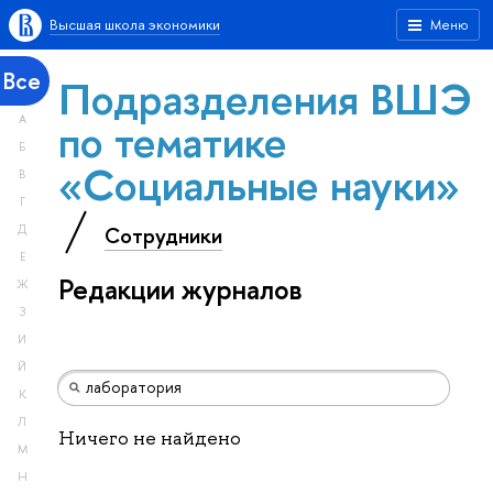
Высшая школа экономики
Меню
Все
Подразделения ВШЭ
А
по тематике
Б
«Социальные науки»
В
Г
Сотрудники
Д
Е
Редакции журналов
Ж
З
И
Й
К
Л
Ничего не найдено
М
Н