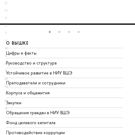
О
П
Р
С
Т
У
О ВЫШКЕ
О
Ф
Цифры и факты
Ли
Х
Руководство и структура
До
Ц
Ч
Устойчивое развитие в НИУ ВШЭ
Ол
Ш
Преподаватели и сотрудники
Пр
Щ
Корпуса и общежития
Вы
Э
Ю
Закупки
Пр
Я
Обращения граждан в НИУ ВШЭ
Ас
Фонд целевого капитала
До
Противодействие коррупции
Це