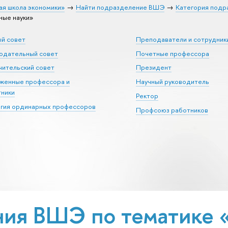
ая школа экономики»
Найти подразделение ВШЭ
Категория подр
ые науки»
ый совет
Преподаватели и сотрудник
юдательный совет
Почетные профессора
ительский совет
Президент
уженные профессора и
Научный руководитель
тники
Ректор
егия ординарных профессоров
Профсоюз работников
ния ВШЭ по тематике 