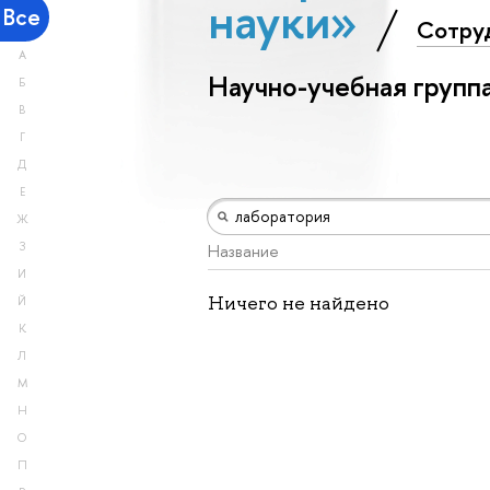
науки»
Все
Сотру
А
Научно-учебная групп
Б
В
Г
Д
Е
Ж
З
Название
И
Ничего не найдено
Й
К
Л
М
Н
О
П