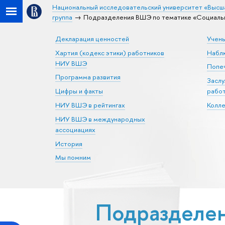
Национальный исследовательский университет «Высш
группа
Подразделения ВШЭ по тематике «Социальн
Декларация ценностей
Учен
Хартия (кодекс этики) работников
Набл
НИУ ВШЭ
Попеч
Программа развития
Засл
Цифры и факты
рабо
НИУ ВШЭ в рейтингах
Колл
НИУ ВШЭ в международных
ассоциациях
История
Мы помним
Подразделе