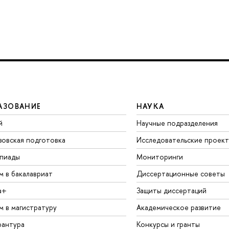
АЗОВАНИЕ
НАУКА
й
Научные подразделения
зовская подготовка
Исследовательские проек
пиады
Мониторинги
м в бакалавриат
Диссертационные советы
а+
Защиты диссертаций
м в магистратуру
Академическое развитие
рантура
Конкурсы и гранты