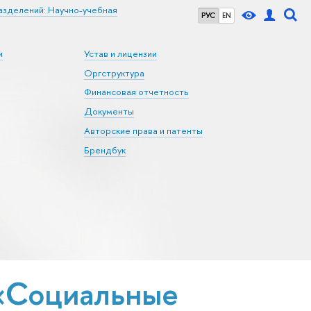
азделений: Научно-учебная
РУС
EN
и
Устав и лицензии
Оргструктура
Финансовая отчетность
Документы
Авторские права и патенты
Брендбук
«Социальные