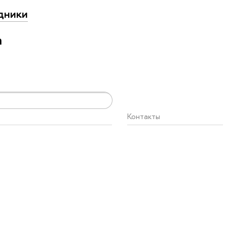
дники
а
Контакты