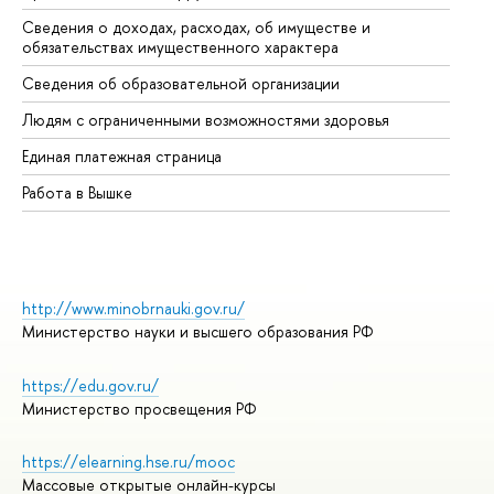
Сведения о доходах, расходах, об имуществе и
Би
обязательствах имущественного характера
Об
Сведения об образовательной организации
Об
Людям с ограниченными возможностями здоровья
Единая платежная страница
Работа в Вышке
http://www.minobrnauki.gov.ru/
Министерство науки и высшего образования РФ
https://edu.gov.ru/
Министерство просвещения РФ
https://elearning.hse.ru/mooc
Массовые открытые онлайн-курсы