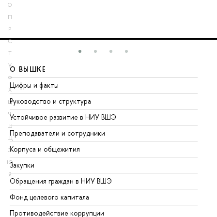
О
П
Р
С
Т
У
О ВЫШКЕ
О
Ф
Цифры и факты
Ли
Х
Руководство и структура
До
Ц
Ч
Устойчивое развитие в НИУ ВШЭ
Ол
Ш
Преподаватели и сотрудники
Пр
Щ
Корпуса и общежития
Вы
Э
Ю
Закупки
Пр
Я
Обращения граждан в НИУ ВШЭ
Ас
Фонд целевого капитала
До
Противодействие коррупции
Це