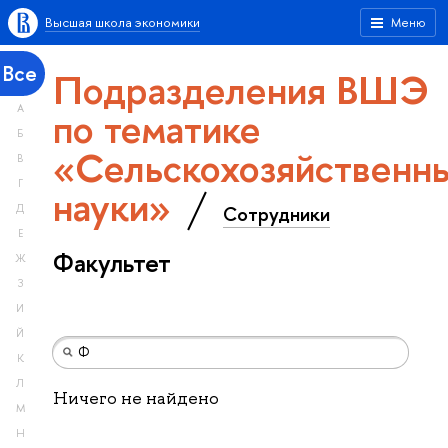
Высшая школа экономики
Меню
Все
Подразделения ВШЭ
А
по тематике
Б
«Сельскохозяйственн
В
Г
науки»
Сотрудники
Д
Е
Факультет
Ж
З
И
Й
К
Л
Ничего не найдено
М
Н