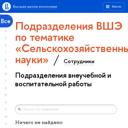
Высшая школа экономики
Меню
Все
Подразделения ВШЭ
А
по тематике
Б
«Сельскохозяйственн
В
Г
науки»
Сотрудники
Д
Е
Подразделения внеучебной и
Ж
З
воспитательной работы
И
Й
К
Л
М
Ничего не найдено
Н