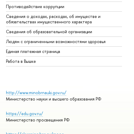
Противодействие коррупции
Це
Сведения о доходах, расходах, об имуществе и
Би
обязательствах имущественного характера
Об
Сведения об образовательной организации
Об
Людям с ограниченными возможностями здоровья
Единая платежная страница
Работа в Вышке
http://www.minobrnauki.gov.ru/
Министерство науки и высшего образования РФ
https://edu.gov.ru/
Министерство просвещения РФ