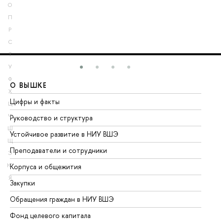
О
П
Р
С
Т
У
Ф
О ВЫШКЕ
О
Х
Цифры и факты
Ли
Ц
Ч
Руководство и структура
До
Ш
Устойчивое развитие в НИУ ВШЭ
Ол
Щ
Преподаватели и сотрудники
Пр
Э
Ю
Корпуса и общежития
Вы
Я
Закупки
Пр
Обращения граждан в НИУ ВШЭ
Ас
Фонд целевого капитала
До