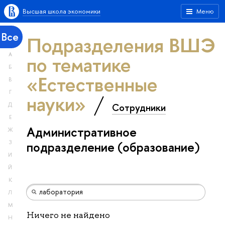
Высшая школа экономики
Меню
Все
Подразделения ВШЭ
А
по тематике
Б
«Естественные
В
Г
науки»
Сотрудники
Д
Е
Административное
Ж
З
подразделение (образование)
И
Й
К
Л
М
Ничего не найдено
Н