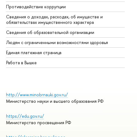
Противодействие коррупции
Це
Сведения о доходах, расходах, об имуществе и
Би
обязательствах имущественного характера
Об
Сведения об образовательной организации
Об
Людям с ограниченными возможностями здоровья
Единая платежная страница
Работа в Вышке
http://www.minobrnauki.gov.ru/
Министерство науки и высшего образования РФ
https://edu.gov.ru/
Министерство просвещения РФ