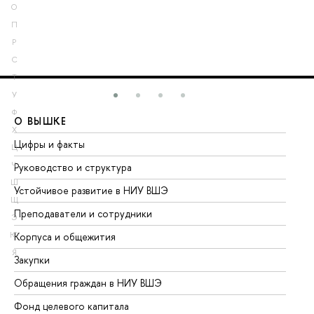
О
П
Р
С
Т
У
Ф
О ВЫШКЕ
О
Х
Цифры и факты
Ли
Ц
Ч
Руководство и структура
До
Ш
Устойчивое развитие в НИУ ВШЭ
Ол
Щ
Преподаватели и сотрудники
Пр
Э
Ю
Корпуса и общежития
Вы
Я
Закупки
Пр
Обращения граждан в НИУ ВШЭ
Ас
Фонд целевого капитала
До