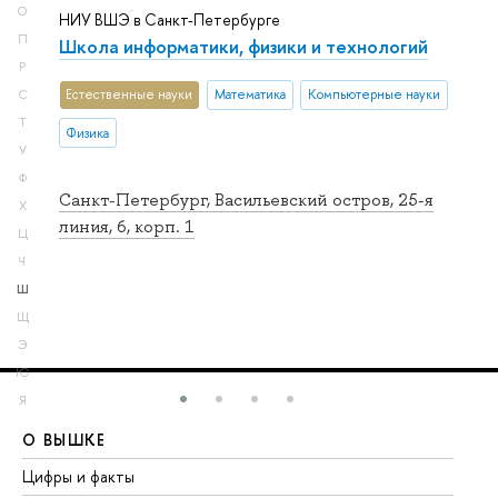
О
НИУ ВШЭ в Санкт-Петербурге
П
Школа информатики, физики и технологий
Р
Естественные науки
Математика
Компьютерные науки
С
Т
Физика
У
Ф
Санкт-Петербург, Васильевский остров, 25-я
Х
линия, 6, корп. 1
Ц
Ч
Ш
Щ
Э
Ю
Я
О ВЫШКЕ
О
Цифры и факты
Ли