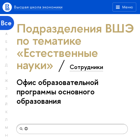
Высшая школа экономики
Меню
Все
Подразделения ВШЭ
А
по тематике
Б
«Естественные
В
Г
науки»
Сотрудники
Д
Е
Офис образовательной
Ж
З
программы основного
И
образования
Й
К
Л
М
Н