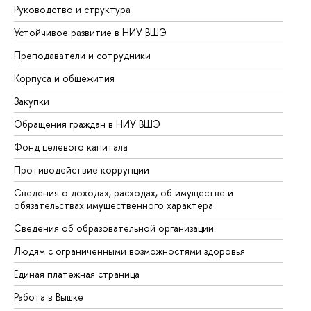
Руководство и структура
До
Устойчивое развитие в НИУ ВШЭ
Ол
Преподаватели и сотрудники
Пр
Корпуса и общежития
Вы
Закупки
Пр
Обращения граждан в НИУ ВШЭ
Ас
Фонд целевого капитала
До
Противодействие коррупции
Це
Сведения о доходах, расходах, об имуществе и
Би
обязательствах имущественного характера
Об
Сведения об образовательной организации
Об
Людям с ограниченными возможностями здоровья
Единая платежная страница
Работа в Вышке