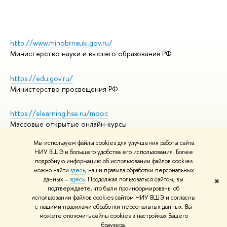
http://www.minobrnauki.gov.ru/
Министерство науки и высшего образования РФ
https://edu.gov.ru/
Министерство просвещения РФ
https://elearning.hse.ru/mooc
Массовые открытые онлайн-курсы
Мы используем файлы cookies для улучшения работы сайта
НИУ ВШЭ и большего удобства его использования. Более
подробную информацию об использовании файлов cookies
© НИУ ВШЭ 1993–2026
Адреса и контакты
можно найти
здесь
, наши правила обработки персональных
Условия использования материалов
данных –
здесь
. Продолжая пользоваться сайтом, вы
✖
подтверждаете, что были проинформированы об
Политика конфиденциальности
использовании файлов cookies сайтом НИУ ВШЭ и согласны
Правила применения рекомендательных технологий в НИУ ВШЭ
с нашими правилами обработки персональных данных. Вы
Карта сайта
можете отключить файлы cookies в настройках Вашего
браузера.