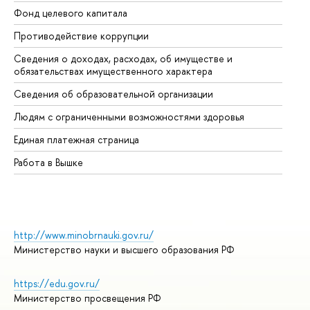
Фонд целевого капитала
До
Противодействие коррупции
Це
Сведения о доходах, расходах, об имуществе и
Би
обязательствах имущественного характера
Об
Сведения об образовательной организации
Об
Людям с ограниченными возможностями здоровья
Единая платежная страница
Работа в Вышке
http://www.minobrnauki.gov.ru/
Министерство науки и высшего образования РФ
https://edu.gov.ru/
Министерство просвещения РФ