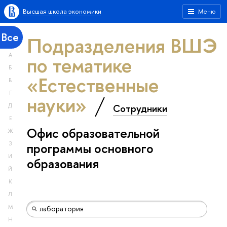
Высшая школа экономики
Меню
Все
Подразделения ВШЭ
А
по тематике
Б
«Естественные
В
Г
науки»
Сотрудники
Д
Е
Офис образовательной
Ж
З
программы основного
И
образования
Й
К
Л
М
Н