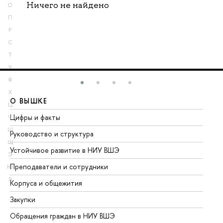
Ничего не найдено
О
П
Р
С
Т
У
Ф
Х
О ВЫШКЕ
О
Ц
Цифры и факты
Ли
Ч
Ш
Руководство и структура
До
Щ
Устойчивое развитие в НИУ ВШЭ
Ол
Э
Преподаватели и сотрудники
Пр
Ю
Я
Корпуса и общежития
Вы
Закупки
Пр
Обращения граждан в НИУ ВШЭ
Ас