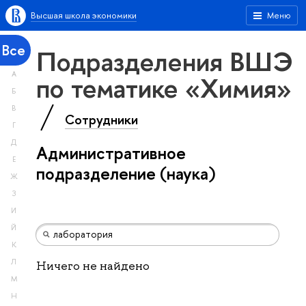
Высшая школа экономики
Меню
Все
Подразделения ВШЭ
А
по тематике «Химия»
Б
В
Сотрудники
Г
Д
Административное
Е
подразделение (наука)
Ж
З
И
Й
К
Л
Ничего не найдено
М
Н