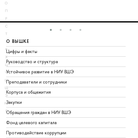
О
П
Р
С
Т
О ВЫШКЕ
О
У
Ф
Цифры и факты
Ли
Х
Руководство и структура
До
Ц
Устойчивое развитие в НИУ ВШЭ
Ол
Ч
Ш
Преподаватели и сотрудники
Пр
Щ
Корпуса и общежития
Вы
Э
Закупки
Пр
Ю
Я
Обращения граждан в НИУ ВШЭ
Ас
Фонд целевого капитала
До
Противодействие коррупции
Це