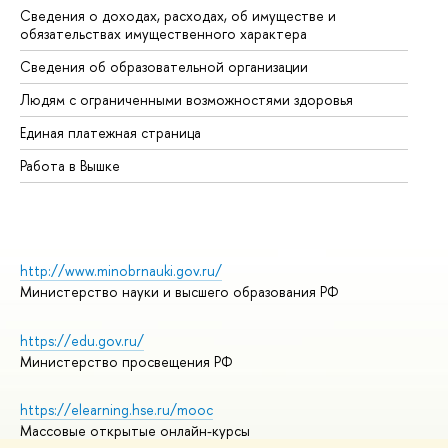
Сведения о доходах, расходах, об имуществе и
Би
обязательствах имущественного характера
Об
Сведения об образовательной организации
Об
Людям с ограниченными возможностями здоровья
Единая платежная страница
Работа в Вышке
http://www.minobrnauki.gov.ru/
Министерство науки и высшего образования РФ
https://edu.gov.ru/
Министерство просвещения РФ
https://elearning.hse.ru/mooc
Массовые открытые онлайн-курсы