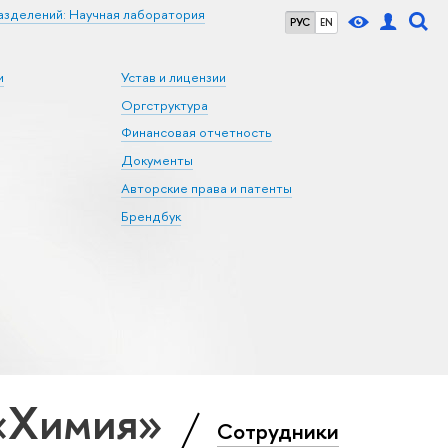
азделений: Научная лаборатория
РУС
EN
и
Устав и лицензии
Оргструктура
Финансовая отчетность
Документы
Авторские права и патенты
Брендбук
 «Химия»
Сотрудники