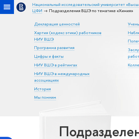
Национальный исследовательский университет «Высш
ЦФИ
Подразделения ВШЭ по тематике «Химия»
Декларация ценностей
Учен
Хартия (кодекс этики) работников
Набл
НИУ ВШЭ
Попеч
Программа развития
Засл
Цифры и факты
рабо
НИУ ВШЭ в рейтингах
Колл
НИУ ВШЭ в международных
ассоциациях
История
Мы помним
Подразделе