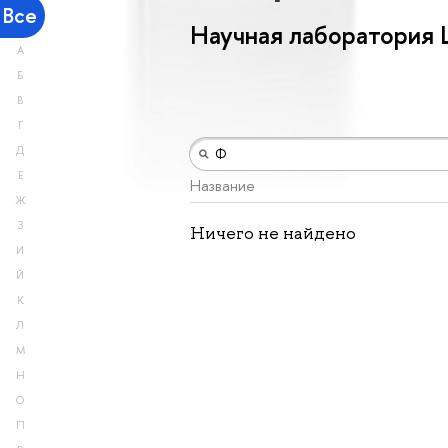
Все
Научная лаборатория
А
Б
В
Г
Д
Е
Название
Ж
З
Ничего не найдено
И
Й
К
Л
М
Н
О
П