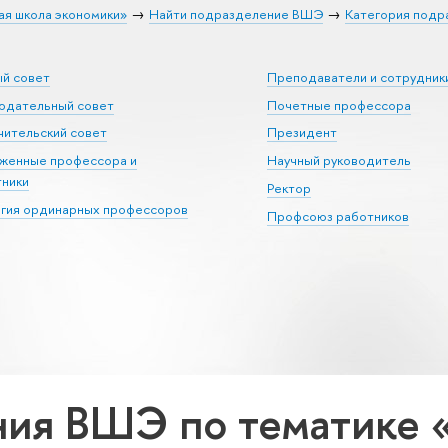
ая школа экономики»
Найти подразделение ВШЭ
Категория подр
ый совет
Преподаватели и сотрудник
юдательный совет
Почетные профессора
ительский совет
Президент
уженные профессора и
Научный руководитель
тники
Ректор
егия ординарных профессоров
Профсоюз работников
ния ВШЭ по тематике