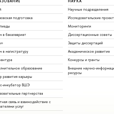
АЗОВАНИЕ
НАУКА
й
Научные подразделения
зовская подготовка
Исследовательские проек
пиады
Мониторинги
м в бакалавриат
Диссертационные советы
а+
Защиты диссертаций
м в магистратуру
Академическое развитие
рантура
Конкурсы и гранты
лнительное образование
Внешние научно-информац
ресурсы
р развития карьеры
ес-инкубатор ВШЭ
зовательные партнерства
ная связь и взаимодействие с
чателями услуг