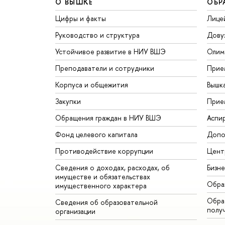
О ВЫШКЕ
ОБР
Цифры и факты
Лице
Руководство и структура
Дову
Устойчивое развитие в НИУ ВШЭ
Олим
Преподаватели и сотрудники
Прие
Корпуса и общежития
Вышк
Закупки
Прие
Обращения граждан в НИУ ВШЭ
Аспи
Фонд целевого капитала
Допо
Противодействие коррупции
Цент
Сведения о доходах, расходах, об
Бизн
имуществе и обязательствах
Обра
имущественного характера
Обрат
Сведения об образовательной
полу
организации