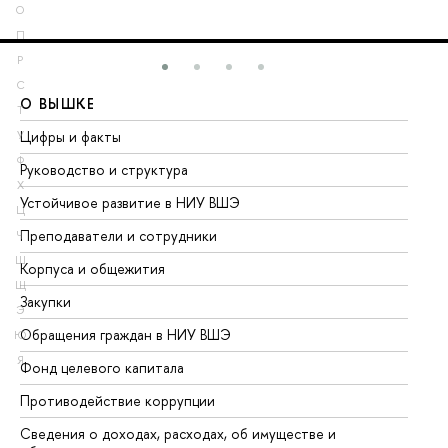
О
П
Р
С
О ВЫШКЕ
О
Т
Цифры и факты
Ли
У
Ф
Руководство и структура
До
Х
Устойчивое развитие в НИУ ВШЭ
Ол
Ц
Преподаватели и сотрудники
Пр
Ч
Ш
Корпуса и общежития
Вы
Щ
Закупки
Пр
Э
Обращения граждан в НИУ ВШЭ
Ас
Ю
Я
Фонд целевого капитала
До
Противодействие коррупции
Це
Сведения о доходах, расходах, об имуществе и
Би