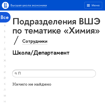
Высшая школа экономики
Меню
Все
Подразделения ВШЭ
А
по тематике «Химия»
Б
В
Сотрудники
Г
Д
Школа/Департамент
Е
Ж
З
И
Й
Ничего не найдено
К
Л
М
Н