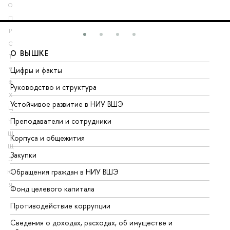
О
П
Р
С
О ВЫШКЕ
О
Т
Цифры и факты
Ли
У
Ф
Руководство и структура
До
Х
Устойчивое развитие в НИУ ВШЭ
Ол
Ц
Преподаватели и сотрудники
Пр
Ч
Ш
Корпуса и общежития
Вы
Щ
Закупки
Пр
Э
Обращения граждан в НИУ ВШЭ
Ас
Ю
Я
Фонд целевого капитала
До
Противодействие коррупции
Це
Сведения о доходах, расходах, об имуществе и
Би