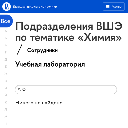
Высшая школа экономики
Меню
Все
Подразделения ВШЭ
А
по тематике «Химия»
Б
В
Сотрудники
Г
Д
Учебная лаборатория
Е
Ж
З
И
Й
Ничего не найдено
К
Л
М
Н