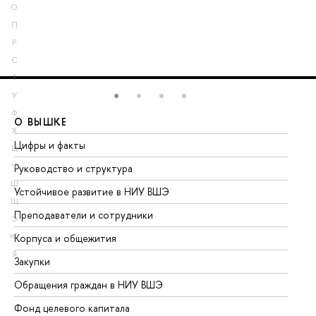
О
П
Р
С
Т
У
Ф
О ВЫШКЕ
О
Х
Цифры и факты
Ли
Ц
Ч
Руководство и структура
До
Ш
Устойчивое развитие в НИУ ВШЭ
Ол
Щ
Преподаватели и сотрудники
Пр
Э
Ю
Корпуса и общежития
Вы
Я
Закупки
Пр
Обращения граждан в НИУ ВШЭ
Ас
Фонд целевого капитала
До