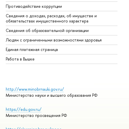
Противодействие коррупции
Це
Сведения о доходах, расходах, об имуществе и
Би
обязательствах имущественного характера
Об
Сведения об образовательной организации
Об
Людям с ограниченными возможностями здоровья
Единая платежная страница
Работа в Вышке
http://www.minobrnauki.gov.ru/
Министерство науки и высшего образования РФ
https://edu.gov.ru/
Министерство просвещения РФ