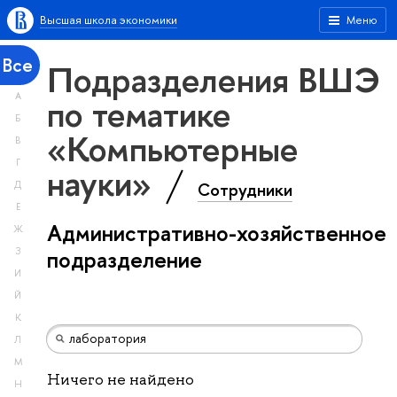
Высшая школа экономики
Меню
Все
Подразделения ВШЭ
А
по тематике
Б
«Компьютерные
В
Г
науки»
Сотрудники
Д
Е
Административно-хозяйственное
Ж
З
подразделение
И
Й
К
Л
М
Ничего не найдено
Н