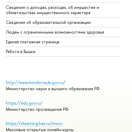
Сведения о доходах, расходах, об имуществе и
Би
обязательствах имущественного характера
Об
Сведения об образовательной организации
Об
Людям с ограниченными возможностями здоровья
Единая платежная страница
Работа в Вышке
http://www.minobrnauki.gov.ru/
Министерство науки и высшего образования РФ
https://edu.gov.ru/
Министерство просвещения РФ
https://elearning.hse.ru/mooc
Массовые открытые онлайн-курсы