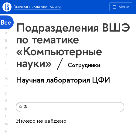
Высшая школа экономики
Меню
Все
Подразделения ВШЭ
А
по тематике
Б
«Компьютерные
В
Г
науки»
Сотрудники
Д
Е
Научная лаборатория ЦФИ
Ж
З
И
Й
К
Л
Ничего не найдено
М
Н