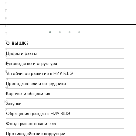
О
П
Р
С
Т
У
О ВЫШКЕ
О
Ф
Цифры и факты
Ли
Х
Руководство и структура
До
Ц
Ч
Устойчивое развитие в НИУ ВШЭ
Ол
Ш
Преподаватели и сотрудники
Пр
Щ
Корпуса и общежития
Вы
Э
Ю
Закупки
Пр
Я
Обращения граждан в НИУ ВШЭ
Ас
Фонд целевого капитала
До
Противодействие коррупции
Це