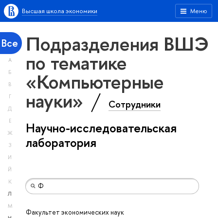
Высшая школа экономики
Меню
Подразделения ВШЭ
Все
по тематике
А
«Компьютерные
Б
В
науки»
Г
Сотрудники
Д
Е
Научно-исследовательская
Ж
лаборатория
З
И
Й
К
Л
М
Факультет экономических наук