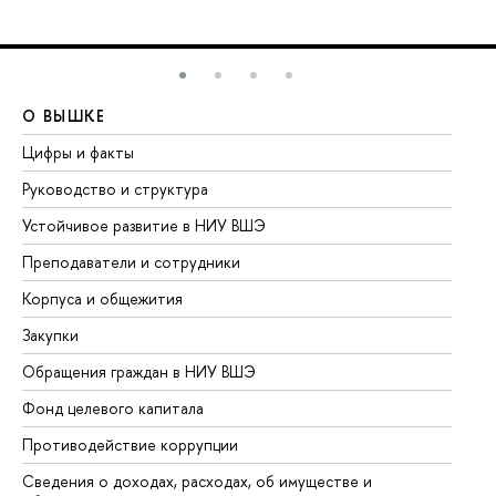
О ВЫШКЕ
О
Цифры и факты
Ли
Руководство и структура
До
Устойчивое развитие в НИУ ВШЭ
Ол
Преподаватели и сотрудники
Пр
Корпуса и общежития
Вы
Закупки
Пр
Обращения граждан в НИУ ВШЭ
Ас
Фонд целевого капитала
До
Противодействие коррупции
Це
Сведения о доходах, расходах, об имуществе и
Би