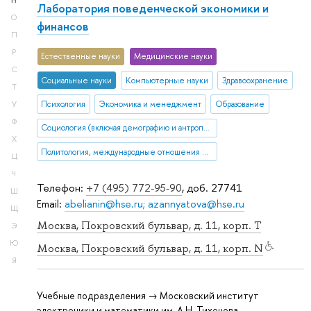
Н
Лаборатория поведенческой экономики и
О
финансов
П
Р
Естественные науки
Медицинские науки
С
Социальные науки
Компьютерные науки
Здравоохранение
Т
Психология
Экономика и менеджмент
Образование
У
Ф
Социология (включая демографию и антропологию)
Х
Политология, международные отношения и ГМУ
Ц
Ч
Телефон:
+7 (495) 772-95-90
, доб. 27741
Ш
Email:
abelianin@hse.ru; azannyatova@hse.ru
Щ
Москва, Покровский бульвар, д. 11, корп. T
Э
Ю
Москва, Покровский бульвар, д. 11, корп. N
Я
Учебные подразделения → Московский институт
электроники и математики им. А.Н. Тихонова