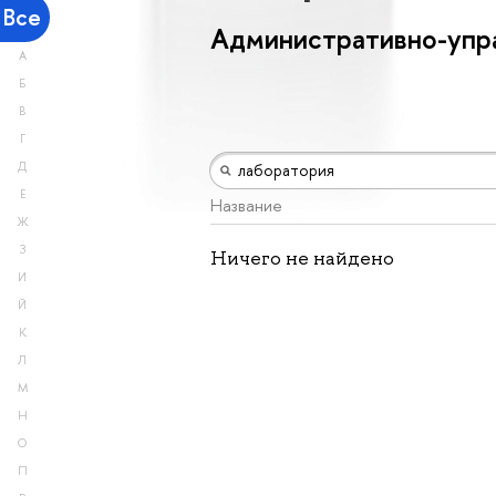
Все
Административно-упр
А
Б
В
Г
Д
Е
Название
Ж
З
Ничего не найдено
И
Й
К
Л
М
Н
О
П