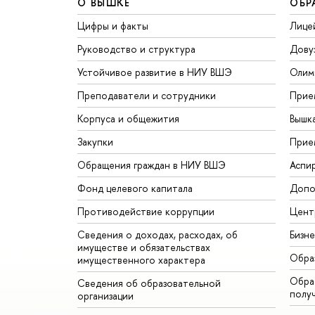
О ВЫШКЕ
ОБР
Цифры и факты
Лице
Руководство и структура
Дову
Устойчивое развитие в НИУ ВШЭ
Олим
Преподаватели и сотрудники
Прие
Корпуса и общежития
Вышк
Закупки
Прие
Обращения граждан в НИУ ВШЭ
Аспи
Фонд целевого капитала
Допо
Противодействие коррупции
Цент
Сведения о доходах, расходах, об
Бизн
имуществе и обязательствах
Обра
имущественного характера
Обрат
Сведения об образовательной
полу
организации