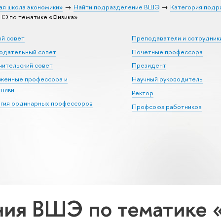
ая школа экономики»
Найти подразделение ВШЭ
Категория подр
Э по тематике «Физика»
ый совет
Преподаватели и сотрудник
юдательный совет
Почетные профессора
ительский совет
Президент
уженные профессора и
Научный руководитель
тники
Ректор
егия ординарных профессоров
Профсоюз работников
ния ВШЭ по тематике