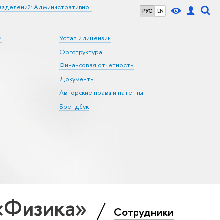
азделений: Административно-
РУС
EN
и
Устав и лицензии
Оргструктура
Финансовая отчетность
Документы
Авторские права и патенты
Брендбук
 «Физика»
Сотрудники