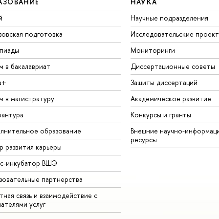
АЗОВАНИЕ
НАУКА
й
Научные подразделения
зовская подготовка
Исследовательские проек
пиады
Мониторинги
м в бакалавриат
Диссертационные советы
а+
Защиты диссертаций
м в магистратуру
Академическое развитие
рантура
Конкурсы и гранты
лнительное образование
Внешние научно-информац
ресурсы
р развития карьеры
ес-инкубатор ВШЭ
зовательные партнерства
ная связь и взаимодействие с
чателями услуг