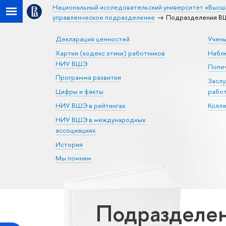
Национальный исследовательский университет «Высш
управленческое подразделение
Подразделения ВШ
Декларация ценностей
Учен
Хартия (кодекс этики) работников
Набл
НИУ ВШЭ
Попеч
Программа развития
Засл
Цифры и факты
рабо
НИУ ВШЭ в рейтингах
Колл
НИУ ВШЭ в международных
ассоциациях
История
Мы помним
Подразделе