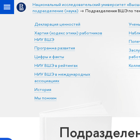
Национальный исследовательский университет «Высш
подразделение (наука)
Подразделения ВШЭ по тем
Декларация ценностей
Учен
Хартия (кодекс этики) работников
Набл
НИУ ВШЭ
Попеч
Программа развития
Засл
Цифры и факты
рабо
НИУ ВШЭ в рейтингах
Колл
НИУ ВШЭ в международных
ассоциациях
История
Мы помним
Подразделе