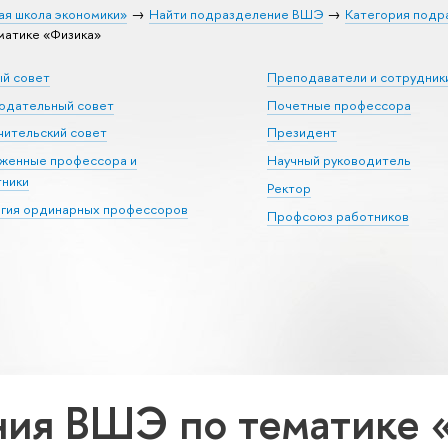
ая школа экономики»
Найти подразделение ВШЭ
Категория подр
атике «Физика»
ый совет
Преподаватели и сотрудник
юдательный совет
Почетные профессора
ительский совет
Президент
уженные профессора и
Научный руководитель
тники
Ректор
егия ординарных профессоров
Профсоюз работников
ния ВШЭ по тематике