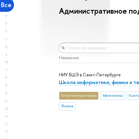
Все
Административное под
А
Б
В
Г
Д
Е
Название
Ж
З
НИУ ВШЭ в Санкт-Петербурге
И
Школа информатики, физики и т
Й
К
Естественные науки
Математика
Компь
Л
Физика
М
Н
О
П