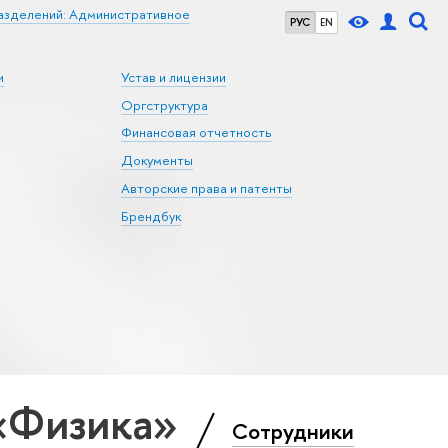
азделений: Административное
РУС
EN
и
Устав и лицензии
Оргструктура
Финансовая отчетность
Документы
Авторские права и патенты
Брендбук
 «Физика»
Сотрудники