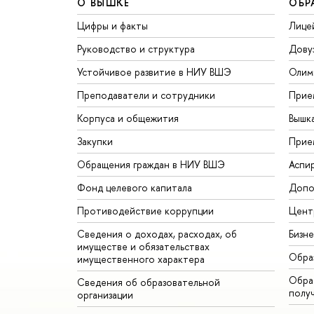
О ВЫШКЕ
ОБР
Цифры и факты
Лице
Руководство и структура
Дову
Устойчивое развитие в НИУ ВШЭ
Олим
Преподаватели и сотрудники
Прие
Корпуса и общежития
Вышк
Закупки
Прие
Обращения граждан в НИУ ВШЭ
Аспи
Фонд целевого капитала
Допо
Противодействие коррупции
Цент
Сведения о доходах, расходах, об
Бизн
имуществе и обязательствах
Обра
имущественного характера
Обрат
Сведения об образовательной
полу
организации