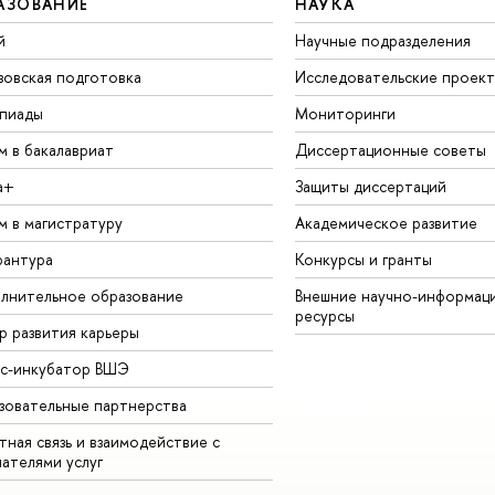
АЗОВАНИЕ
НАУКА
й
Научные подразделения
зовская подготовка
Исследовательские проек
пиады
Мониторинги
м в бакалавриат
Диссертационные советы
а+
Защиты диссертаций
м в магистратуру
Академическое развитие
рантура
Конкурсы и гранты
лнительное образование
Внешние научно-информац
ресурсы
р развития карьеры
ес-инкубатор ВШЭ
зовательные партнерства
ная связь и взаимодействие с
чателями услуг